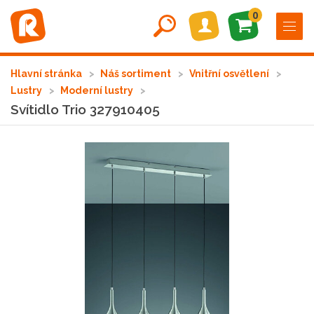
0
Hlavní stránka
Náš sortiment
Vnitřní osvětlení
Lustry
Moderní lustry
Svítidlo Trio 327910405