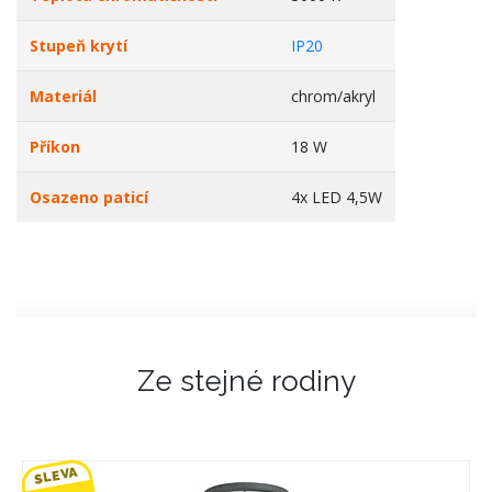
Stupeň krytí
IP20
Materiál
chrom/akryl
Příkon
18 W
Osazeno paticí
4x LED 4,5W
Ze stejné rodiny
SLEVA