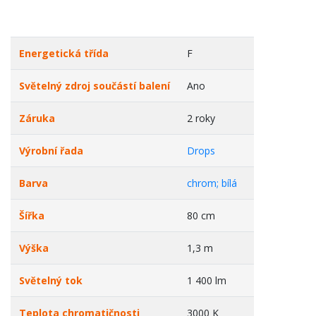
Energetická třída
F
Světelný zdroj součástí balení
Ano
Záruka
2 roky
Výrobní řada
Drops
Barva
chrom; bílá
Šířka
80 cm
Výška
1,3 m
Světelný tok
1 400 lm
Teplota chromatičnosti
3000 K