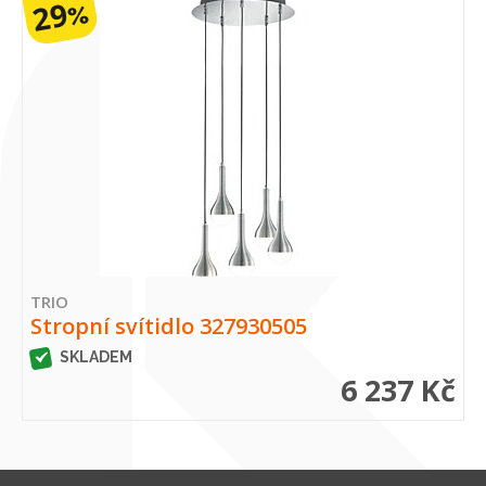
29
%
TRIO
Stropní svítidlo 327930505
SKLADEM
6 237 Kč