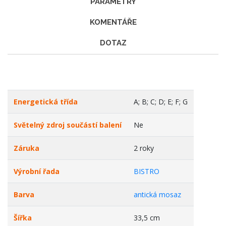
PARAMETRY
KOMENTÁŘE
DOTAZ
Energetická třída
A; B; C; D; E; F; G
Světelný zdroj součástí balení
Ne
Záruka
2 roky
Výrobní řada
BISTRO
Barva
antická mosaz
Šířka
33,5 cm