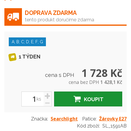
DOPRAVA ZDARMA
tento produkt doručíme zdarma
A; B; C; D; E; F; G
1 TÝDEN
1 728 Kč
cena s DPH
cena bez DPH
1 428,1 Kč
+
ks
KOUPIT
-
Searchlight
Žárovky E27
Značka:
Patice:
Kód zboží:
SL_1591AB