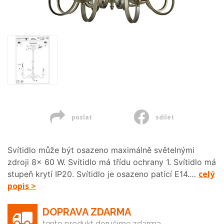
poslat
sdílet
Svítidlo může být osazeno maximálně světelnými
zdroji 8x 60 W. Svítidlo má třídu ochrany 1. Svítidlo má
celý
stupeň krytí IP20. Svítidlo je osazeno patící E14.…
popis >
DOPRAVA ZDARMA
tento produkt doručíme zdarma