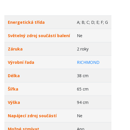
Energetická třída
A; B; C; D; E; F; G
Světelný zdroj součástí balení
Ne
Záruka
2 roky
Výrobní řada
RICHMOND
Délka
38 cm
Šířka
65 cm
Výška
94 cm
Napájecí zdroj součástí
Ne
Možné stmívat
Ano