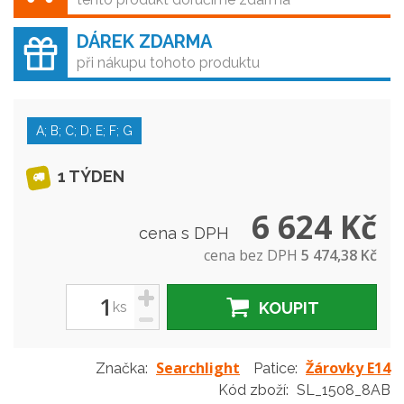
DÁREK ZDARMA
při nákupu tohoto produktu
A; B; C; D; E; F; G
1 TÝDEN
6 624 Kč
cena s DPH
cena bez DPH
5 474,38 Kč
+
ks
KOUPIT
-
Searchlight
Žárovky E14
Značka:
Patice:
Kód zboží:
SL_1508_8AB