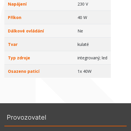
Napájení
230 V
Příkon
40 W
Dálkové ovládání
Ne
Tvar
kulaté
Typ zdroje
integrovaný; led
Osazeno paticí
1x 40W
Provozovatel