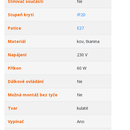
Stmívač součástí
Ne
Stupeň krytí
IP20
Patice
E27
Materiál
kov, tkanina
Napájení
230 V
Příkon
60 W
Dálkové ovládání
Ne
Možná montáž bez tyče
Ne
Tvar
kulaté
Vypínač
Ano