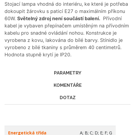
Stojací lampa vhodná do interiéru, ke které je potřeba
dokoupit žárovku s paticí E27 o maximálním příkonu
60W.
Světelný zdroj není součástí balení.
Přívodní
kabel je vybaven přepínačem umístěným na přívodním
kabelu pro snadné ovládání nohou. Konstrukce je
vyrobena z kovu, lakována do bílé barvy. Stínidlo je
vyrobeno z bílé tkaniny s průměrem 40 centimetrů.
Hodnota stupně krytí je IP20.
PARAMETRY
KOMENTÁŘE
DOTAZ
Energetická třída
A; B; C; D; E; F; G