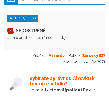
A; B; C; D; E; F; G
NEDOSTUPNÉ
s tímto produktem se již neobchoduje
Azzardo
Žárovky E27
Značka:
Patice:
Kód zboží:
AZ_AZ3071
Vybíráte správnou žárovku k
tomuto svítidlu?
kompatibilní
závit(patice) E27