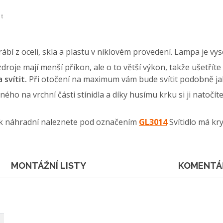
et
ábí z oceli, skla a plastu v niklovém provedení. Lampa je vy
oje mají menší příkon, ale o to větší výkon, takže ušetříte 
 svítit.
Při otočení na maximum vám bude svítit podobně j
o na vrchní části stínidla a díky husímu krku si ji natočí
tak náhradní naleznete pod označením
GL3014
Svítidlo má kry
MONTÁŽNÍ LISTY
KOMENTÁ