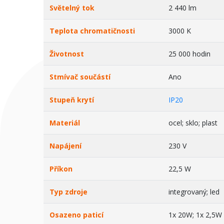
Světelný tok
2 440 lm
Teplota chromatičnosti
3000 K
Životnost
25 000 hodin
Stmívač součástí
Ano
Stupeň krytí
IP20
Materiál
ocel; sklo; plast
Napájení
230 V
Příkon
22,5 W
Typ zdroje
integrovaný; led
Osazeno paticí
1x 20W; 1x 2,5W