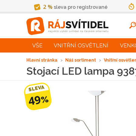
2 %
sleva pro registrované
VŠE
VNITŘNÍ OSVĚTLENÍ
VENK
Hlavní stránka
Náš sortiment
Vnitřní osvětle
Stojací LED lampa 938
SLEVA
49
%