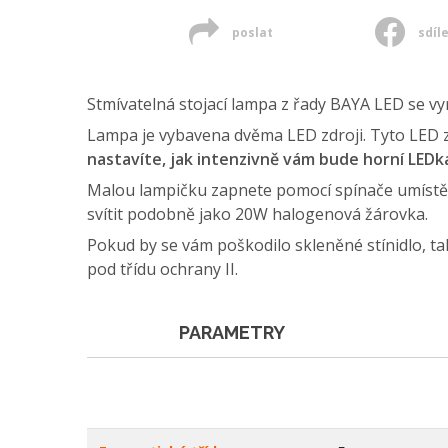
poslat
sdíl
Stmívatelná stojací lampa z řady BAYA LED se vyr
Lampa je vybavena dvěma LED zdroji. Tyto LED zdr
nastavíte, jak intenzivně vám bude horní LEDka
Malou lampičku zapnete pomocí spínače umístěnéh
svítit podobně jako 20W halogenová žárovka.
Pokud by se vám poškodilo skleněné stínidlo, 
pod třídu ochrany II.
PARAMETRY