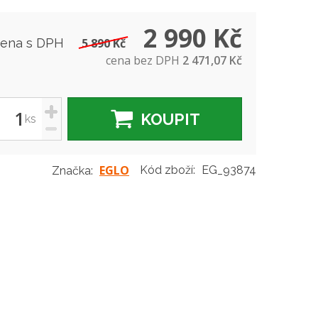
2 990 Kč
cena s DPH
5 890 Kč
cena bez DPH
2 471,07 Kč
+
KOUPIT
ks
-
EGLO
Kód zboží:
EG_93874
Značka: