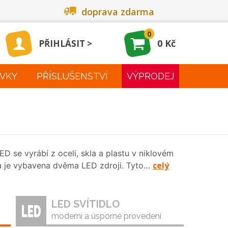
doprava zdarma
0
0 Kč
PŘIHLÁSIT
VKY
PŘÍSLUŠENSTVÍ
VÝPRODEJ
D se vyrábí z oceli, skla a plastu v niklovém
celý
a je vybavena dvěma LED zdroji. Tyto…
LED SVÍTIDLO
moderní a úsporné provedení