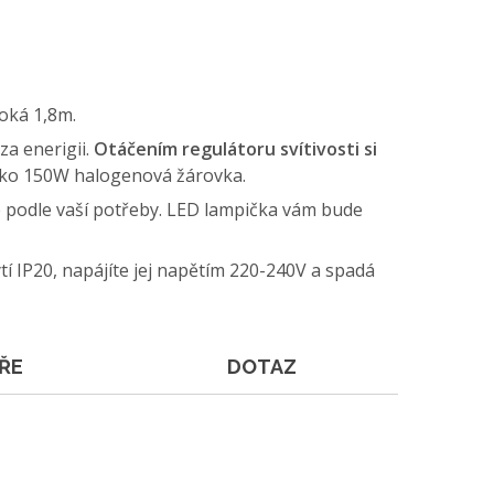
soká 1,8m.
za enerigii.
Otáčením regulátoru svítivosti si
ako 150W halogenová žárovka.
te podle vaší potřeby. LED lampička vám bude
tí IP20, napájíte jej napětím 220-240V a spadá
ŘE
DOTAZ