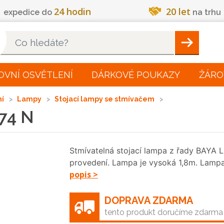
24 hodin
20 let
expedice do
na trhu
Hleadat
OVNÍ OSVĚTLENÍ
DÁRKOVÉ POUKAZY
ŽÁRO
ní
Lampy
Stojací lampy se stmívačem
74 N
Stmívatelná stojací lampa z řady BAYA LE
provedení. Lampa je vysoká 1,8m. Lamp
popis >
DOPRAVA ZDARMA
tento produkt doručíme zdarma