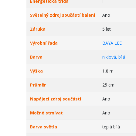
Energetická třída
F
Světelný zdroj součástí balení
Ano
Záruka
5 let
Výrobní řada
BAYA LED
Barva
niklová, bílá
Výška
1,8 m
Průměr
25 cm
Napájecí zdroj součástí
Ano
Možné stmívat
Ano
Barva světla
teplá bílá