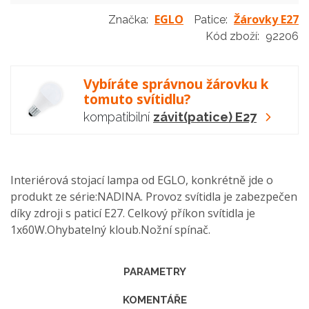
EGLO
Žárovky E27
Značka:
Patice:
Kód zboží:
92206
Vybíráte správnou žárovku k
tomuto svítidlu?
kompatibilní
závit(patice) E27
Interiérová stojací lampa od EGLO, konkrétně jde o
produkt ze série:NADINA. Provoz svítidla je zabezpečen
díky zdroji s paticí E27. Celkový příkon svítidla je
1x60W.Ohybatelný kloub.Nožní spínač.
PARAMETRY
KOMENTÁŘE