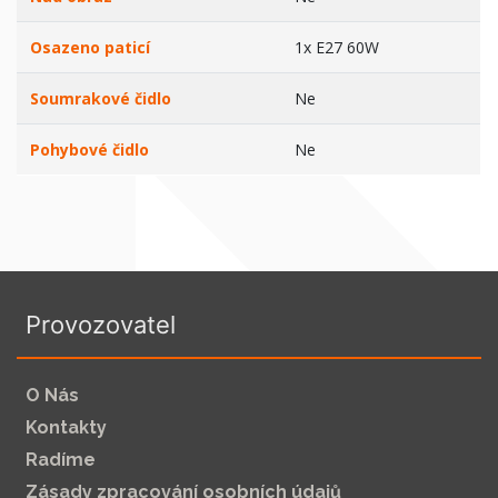
Osazeno paticí
1x E27 60W
Soumrakové čidlo
Ne
Pohybové čidlo
Ne
Provozovatel
O Nás
Kontakty
Radíme
Zásady zpracování osobních údajů