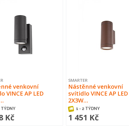
ER
SMARTER
ěnné venkovní
Nástěnné venkovní
dlo VINCE AP LED
svítidlo VINCE AP LED
…
2X3W…
2 TÝDNY
1 - 2 TÝDNY
8 Kč
1 451 Kč