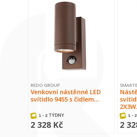
REDO GROUP
SMART
Venkovní nástěnné LED
Nást
svítidlo 9455 s čidlem…
svíti
2X3W
1 - 2 TÝDNY
1 - 
2 328 Kč
2 32