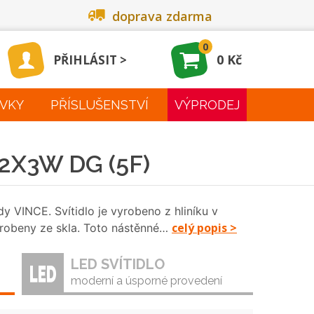
doprava zdarma
0
0 Kč
PŘIHLÁSIT
VKY
PŘÍSLUŠENSTVÍ
VÝPRODEJ
 2X3W DG (5F)
dy VINCE. Svítidlo je vyrobeno z hliníku v
celý popis >
yrobeny ze skla. Toto nástěnné…
LED SVÍTIDLO
moderní a úsporné provedení