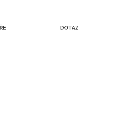
ŘE
DOTAZ