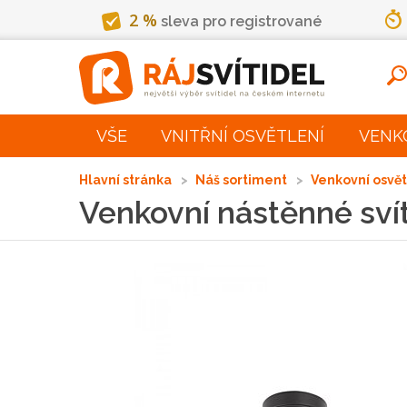
2 %
sleva pro registrované
VŠE
VNITŘNÍ OSVĚTLENÍ
VENK
Hlavní stránka
Náš sortiment
Venkovní osvě
Venkovní nástěnné sví