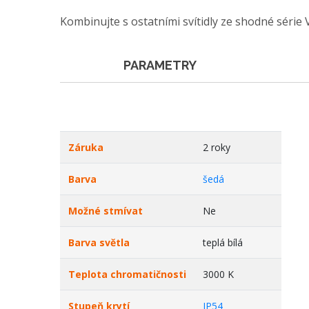
Kombinujte s ostatními svítidly ze shodné série 
PARAMETRY
Záruka
2 roky
Barva
šedá
Možné stmívat
Ne
Barva světla
teplá bílá
Teplota chromatičnosti
3000 K
Stupeň krytí
IP54