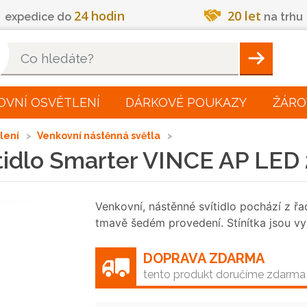
24 hodin
20 let
expedice do
na trhu
Hleadat
OVNÍ OSVĚTLENÍ
DÁRKOVÉ POUKAZY
ŽÁRO
tlení
Venkovní nástěnná světla
tidlo Smarter VINCE AP LED
Venkovní, nástěnné svítidlo pochází z řa
tmavě šedém provedení. Stínítka jsou v
DOPRAVA ZDARMA
tento produkt doručíme zdarma