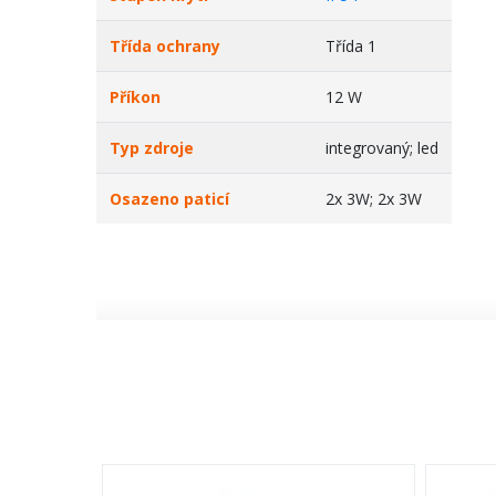
Třída ochrany
Třída 1
Příkon
12 W
Typ zdroje
integrovaný; led
Osazeno paticí
2x 3W; 2x 3W