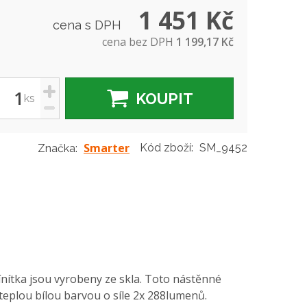
1 451 Kč
cena s DPH
cena bez DPH
1 199,17 Kč
+
KOUPIT
ks
-
Smarter
Kód zboží:
SM_9452
Značka:
tínítka jsou vyrobeny ze skla. Toto nástěnné
í teplou bílou barvou o síle 2x 288lumenů.