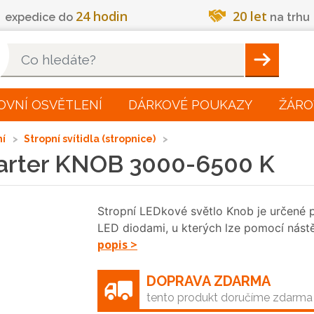
24 hodin
20 let
expedice do
na trhu
Hleadat
OVNÍ OSVĚTLENÍ
DÁRKOVÉ POUKAZY
ŽÁRO
ní
Stropní svítidla (stropnice)
arter KNOB 3000-6500 K
Stropní LEDkové světlo Knob je určené pr
LED diodami, u kterých lze pomocí nás
popis >
DOPRAVA ZDARMA
tento produkt doručíme zdarma