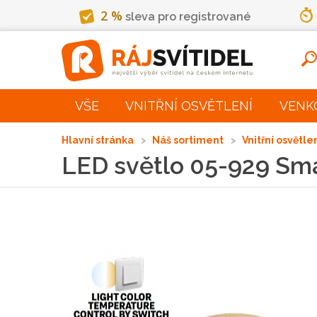
2 %
sleva pro registrované
VŠE
VNITŘNÍ OSVĚTLENÍ
VENK
Hlavní stránka
Náš sortiment
Vnitřní osvětle
LED světlo 05-929 Sm