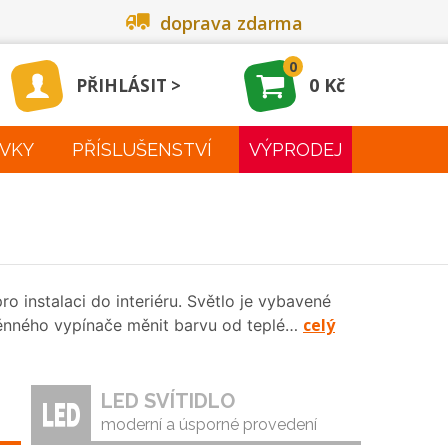
doprava zdarma
0
0 Kč
PŘIHLÁSIT
VKY
PŘÍSLUŠENSTVÍ
VÝPRODEJ
o instalaci do interiéru. Světlo je vybavené
celý
těnného vypínače měnit barvu od teplé…
LED SVÍTIDLO
moderní a úsporné provedení