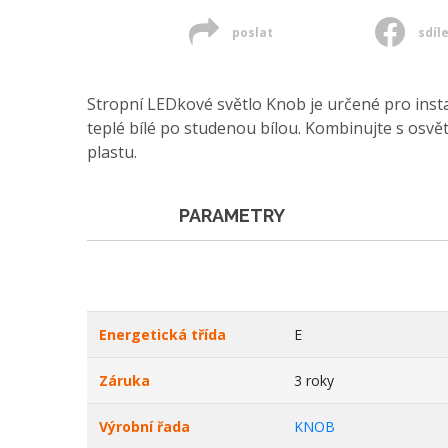
poslat
sdíl
Stropní LEDkové světlo Knob je určené pro insta
teplé bílé po studenou bílou. Kombinujte s osvět
plastu.
PARAMETRY
Energetická třída
E
Záruka
3 roky
Výrobní řada
KNOB