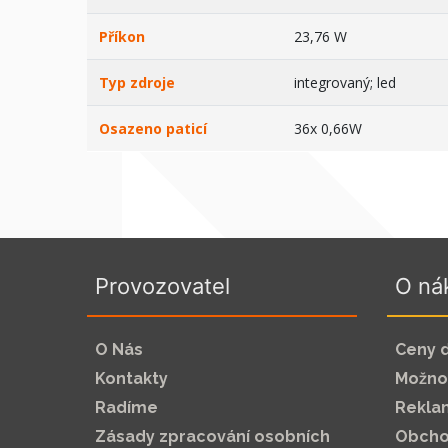
Příkon
23,76 W
Typ zdroje
integrovaný; led
Osazeno paticí
36x 0,66W
Provozovatel
O ná
O Nás
Ceny 
Kontakty
Možnos
Radíme
Rekla
Zásady zpracování osobních
Obcho