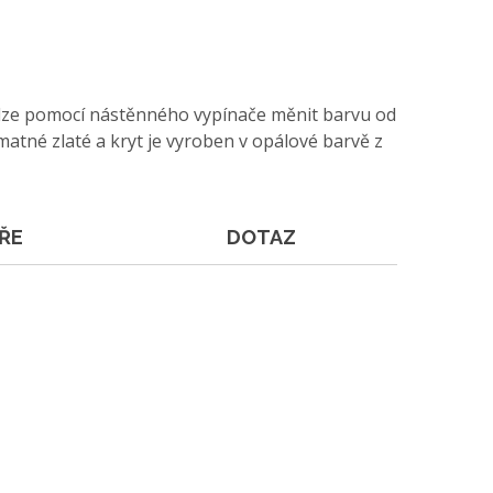
ch lze pomocí nástěnného vypínače měnit barvu od
matné zlaté a kryt je vyroben v opálové barvě z
ŘE
DOTAZ