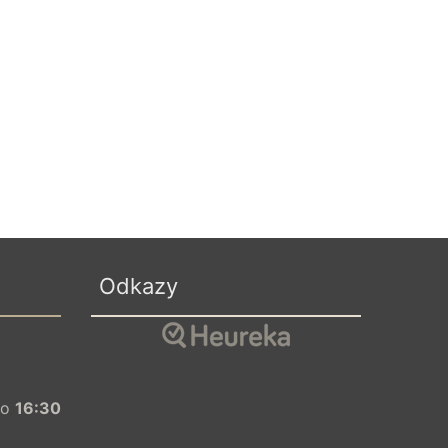
Odkazy
o
16:30