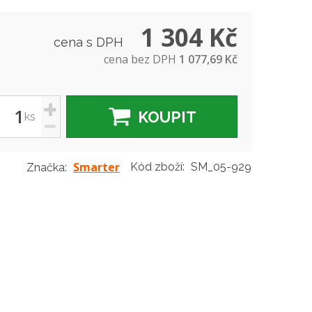
1 304 Kč
cena s DPH
cena bez DPH
1 077,69 Kč
+
KOUPIT
ks
-
Smarter
Kód zboží:
SM_05-929
Značka: