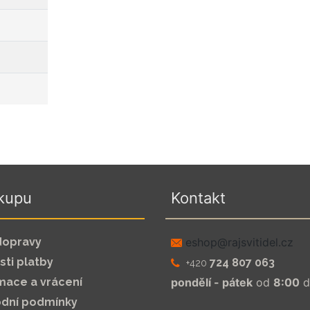
kupu
Kontakt
dopravy
zc.leditivsjar@pohse
ti platby
724 807 063
+420
mace a vrácení
pondělí - pátek
od
8:00
d
dní podmínky