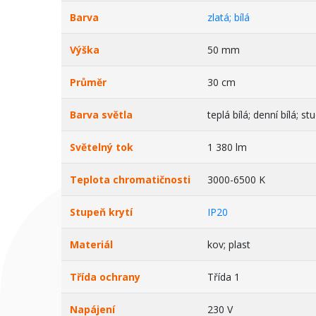
Barva
zlatá; bílá
Výška
50 mm
Průměr
30 cm
Barva světla
teplá bílá; denní bílá; st
Světelný tok
1 380 lm
Teplota chromatičnosti
3000-6500 K
Stupeň krytí
IP20
Materiál
kov; plast
Třída ochrany
Třída 1
Napájení
230 V