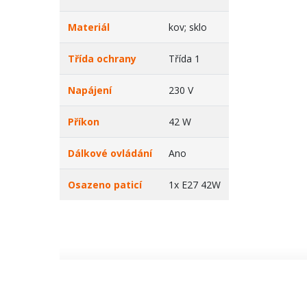
Materiál
kov; sklo
Třída ochrany
Třída 1
Napájení
230 V
Příkon
42 W
Dálkové ovládání
Ano
Osazeno paticí
1x E27 42W