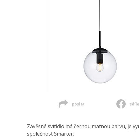
poslat
sdíl
Závěsné svítidlo má černou matnou barvu, je vyro
společnost Smarter.