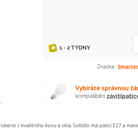
1 - 2 TÝDNY
Smarte
Značka:
Vybíráte správnou žá
kompatibilní
závit(patic
et
beno z kvalitního kovu a skla. Svítidlo má patici E27 a max