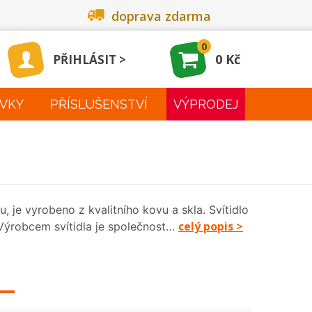
doprava zdarma
0
0 Kč
PŘIHLÁSIT
VKY
PŘÍSLUŠENSTVÍ
VÝPRODEJ
 je vyrobeno z kvalitního kovu a skla. Svítidlo
celý popis >
Výrobcem svítidla je společnost…