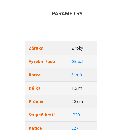
PARAMETRY
Záruka
2 roky
Výrobní řada
Global
Barva
černá
Délka
1,5 m
Průměr
20 cm
Stupeň krytí
IP20
Patice
E27