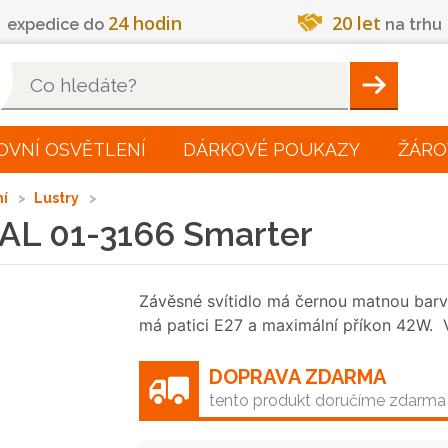
24 hodin
20 let
expedice do
na trhu
Hleadat
OVNÍ OSVĚTLENÍ
DÁRKOVÉ POUKAZY
ŽÁRO
ní
Lustry
BAL 01-3166 Smarter
Závěsné svítidlo má černou matnou barvu,
má patici E27 a maximální příkon 42W. 
DOPRAVA ZDARMA
tento produkt doručíme zdarma