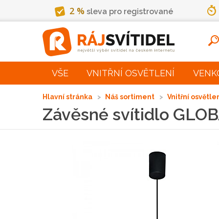
2 %
sleva pro registrované
VŠE
VNITŘNÍ OSVĚTLENÍ
VENK
Hlavní stránka
Náš sortiment
Vnitřní osvětle
Závěsné svítidlo GLO