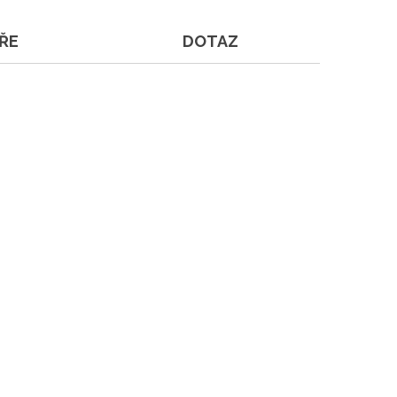
ŘE
DOTAZ