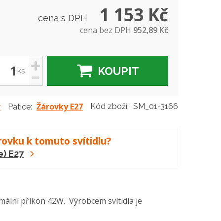
1 153 Kč
cena s DPH
cena bez DPH
952,89 Kč
+
KOUPIT
ks
-
r
Žárovky E27
Kód zboží:
SM_01-3166
Patice:
rovku k tomuto svítidlu?
e) E27
imální příkon 42W. Výrobcem svítidla je