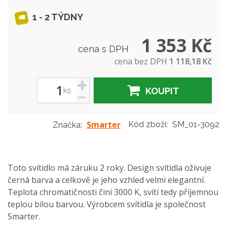
1 - 2 TÝDNY
1 353 Kč
cena s DPH
cena bez DPH
1 118,18 Kč
+
ks
KOUPIT
-
Smarter
Kód zboží:
SM_01-3092
Značka:
Toto svítidlo má záruku 2 roky. Design svítidla oživuje
černá barva a celkově je jeho vzhled velmi elegantní.
Teplota chromatičnosti činí 3000 K, svítí tedy příjemnou
teplou bílou barvou. Výrobcem svítidla je společnost
Smarter.