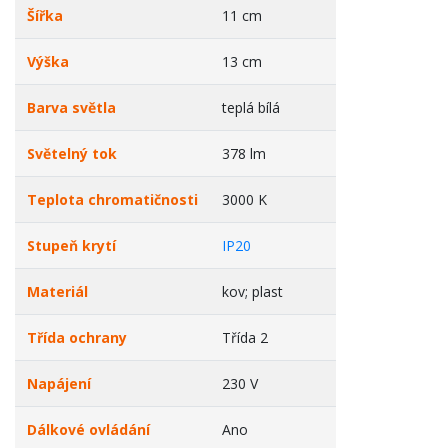
Šířka
11 cm
Výška
13 cm
Barva světla
teplá bílá
Světelný tok
378 lm
Teplota chromatičnosti
3000 K
Stupeň krytí
IP20
Materiál
kov; plast
Třída ochrany
Třída 2
Napájení
230 V
Dálkové ovládání
Ano