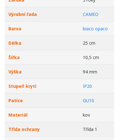
Výrobní řada
CAMEO
Barva
biaco opaco
Délka
25 cm
Šířka
10,5 cm
Výška
94 mm
Stupeň krytí
IP20
Patice
GU10
Materiál
kov
Třída ochrany
Třída 1