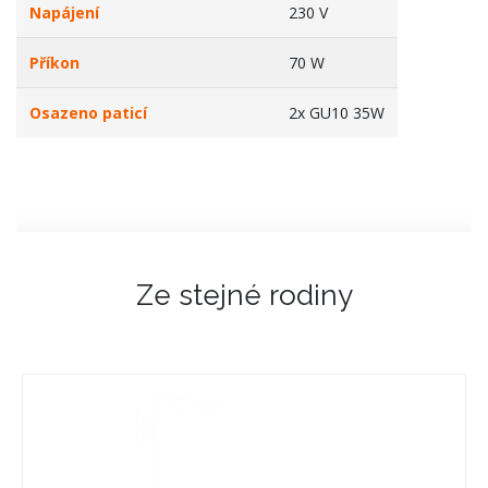
Napájení
230 V
Příkon
70 W
Osazeno paticí
2x GU10 35W
Ze stejné rodiny