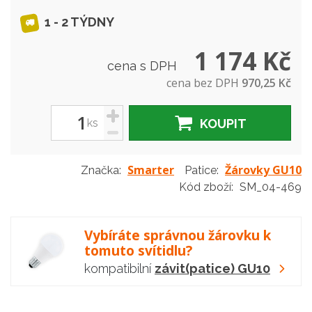
1 - 2 TÝDNY
1 174 Kč
cena s DPH
cena bez DPH
970,25 Kč
+
ks
KOUPIT
-
Smarter
Žárovky GU10
Značka:
Patice:
Kód zboží:
SM_04-469
Vybíráte správnou žárovku k
tomuto svítidlu?
kompatibilní
závit(patice) GU10