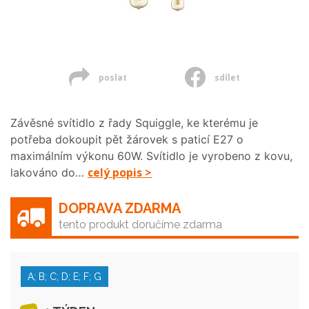
poslat
sdílet
Závěsné svítidlo z řady Squiggle, ke kterému je
potřeba dokoupit pět žárovek s paticí E27 o
maximálním výkonu 60W. Svítidlo je vyrobeno z kovu,
celý popis >
lakováno do…
DOPRAVA ZDARMA
tento produkt doručíme zdarma
A; B; C; D; E; F; G