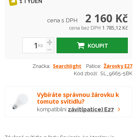
1 TÝDEN
2 160 Kč
cena s DPH
cena bez DPH
1 785,12 Kč
+
ks
KOUPIT
-
Searchlight
Žárovky E27
Značka:
Patice:
Kód zboží:
SL_9665-5BK
Vybíráte správnou žárovku k
tomuto svítidlu?
kompatibilní
závit(patice) E27