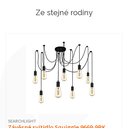
Ze stejné rodiny
SEARCHLIGHT
Závěsné svítidlo Squiggle 9669-9BK…