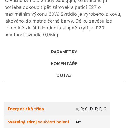
Závěsné svítidlo z řady Squiggle, ke kterému je
potřeba dokoupit pět žárovek s paticí E27 o
maximálním výkonu 60W. Svítidlo je vyrobeno z kovu,
lakováno do matné černé barvy. Délku závěsu lze
libovolně zkrátit. Hodnota stupně krytí je IP20,
hmotnost svítidla 0,95kg.
PARAMETRY
KOMENTÁŘE
DOTAZ
Energetická třída
A; B; C; D; E; F; G
Světelný zdroj součástí balení
Ne