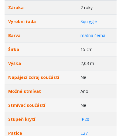
Záruka
2 roky
Výrobní řada
Squiggle
Barva
matná černá
Šířka
15 cm
Výška
2,03 m
Napájecí zdroj součástí
Ne
Možné stmívat
Ano
Stmívač součástí
Ne
Stupeň krytí
IP20
Patice
E27