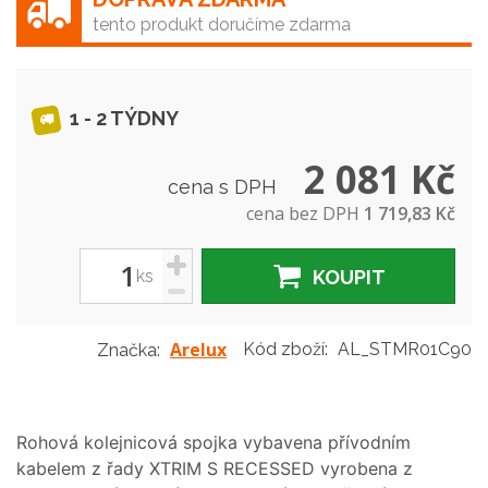
tento produkt doručíme zdarma
1 - 2 TÝDNY
2 081 Kč
cena s DPH
cena bez DPH
1 719,83 Kč
+
ks
KOUPIT
-
Arelux
Kód zboží:
AL_STMR01C90
Značka:
Rohová kolejnicová spojka vybavena přívodním
kabelem z řady XTRIM S RECESSED vyrobena z