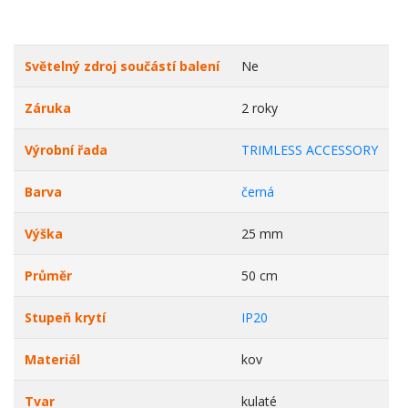
Světelný zdroj součástí balení
Ne
Záruka
2 roky
Výrobní řada
TRIMLESS ACCESSORY
Barva
černá
Výška
25 mm
Průměr
50 cm
Stupeň krytí
IP20
Materiál
kov
Tvar
kulaté