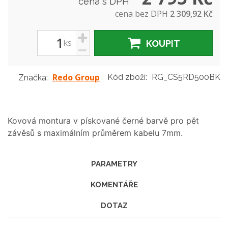
cena s DPH
cena bez DPH
2 309,92 Kč
+
ks
KOUPIT
-
Redo Group
Kód zboží:
RG_CS5RD500BK
Značka:
Kovová montura v pískované černé barvě pro pět
závěsů s maximálním průměrem kabelu 7mm.
PARAMETRY
KOMENTÁŘE
DOTAZ