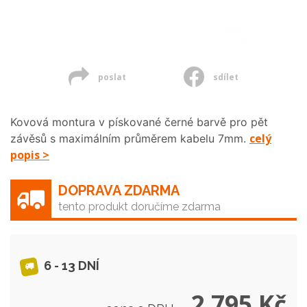
poslat
sdílet
Kovová montura v pískované černé barvě pro pět
celý
závěsů s maximálním průměrem kabelu 7mm.
popis >
DOPRAVA ZDARMA
tento produkt doručíme zdarma
6 - 13 DNÍ
2 795 Kč