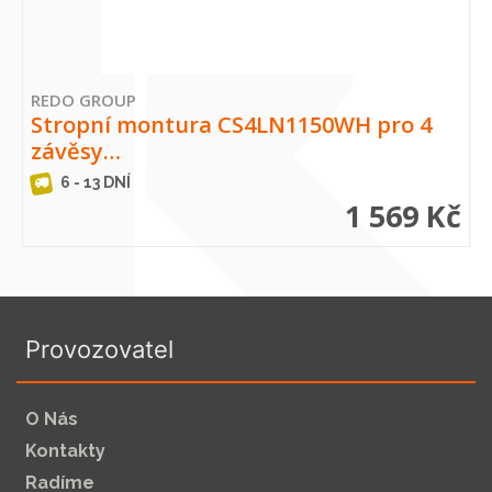
REDO GROUP
Stropní montura CS4LN1150WH pro 4
závěsy…
6 - 13 DNÍ
1 569 Kč
Provozovatel
O Nás
Kontakty
Radíme