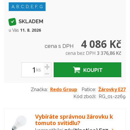
A; B; C; D; E; F; G
SKLADEM
11. 8. 2026
u Vás
4 086 Kč
cena s DPH
cena bez DPH
3 376,86 Kč
+
ks
KOUPIT
-
Redo Group
Žárovky E27
Značka:
Patice:
Kód zboží:
RG_01-2269
Vybíráte správnou žárovku k
tomuto svítidlu?