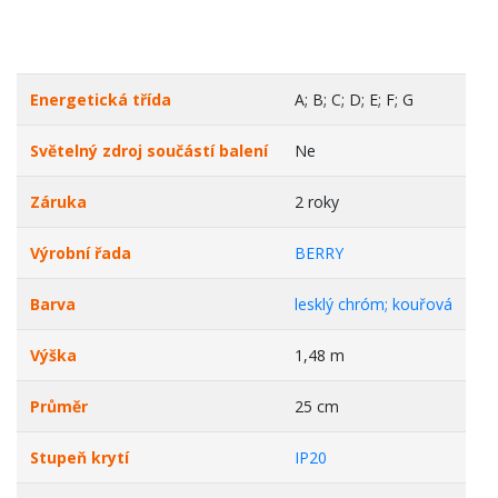
Energetická třída
A; B; C; D; E; F; G
Světelný zdroj součástí balení
Ne
Záruka
2 roky
Výrobní řada
BERRY
Barva
lesklý chróm; kouřová
Výška
1,48 m
Průměr
25 cm
Stupeň krytí
IP20