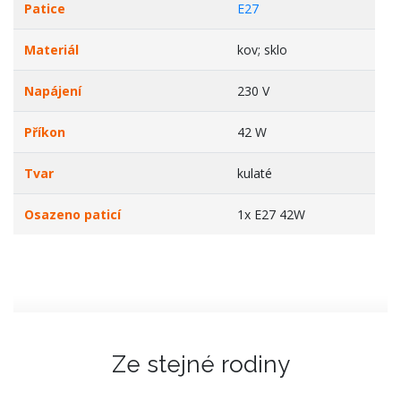
Patice
E27
Materiál
kov; sklo
Napájení
230 V
Příkon
42 W
Tvar
kulaté
Osazeno paticí
1x E27 42W
Ze stejné rodiny