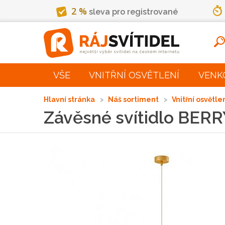
2 %
sleva pro registrované
VŠE
VNITŘNÍ OSVĚTLENÍ
VENK
Hlavní stránka
Náš sortiment
Vnitřní osvětle
Závěsné svítidlo BER