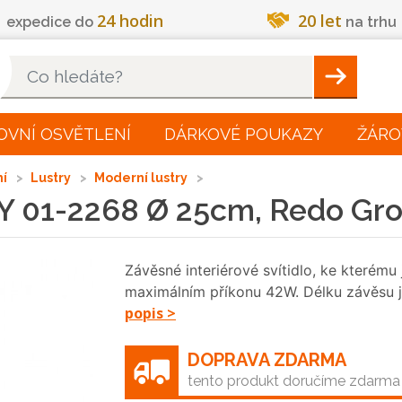
24 hodin
20 let
expedice do
na trhu
Hleadat
OVNÍ OSVĚTLENÍ
DÁRKOVÉ POUKAZY
ŽÁRO
ní
Lustry
Moderní lustry
RY 01-2268 Ø 25cm, Redo Gr
Závěsné interiérové svítidlo, ke kterému
maximálním příkonu 42W. Délku závěsu j
popis >
DOPRAVA ZDARMA
tento produkt doručíme zdarma