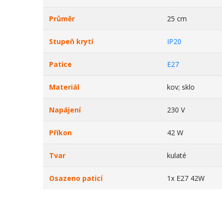
Průměr
25 cm
Stupeň krytí
IP20
Patice
E27
Materiál
kov; sklo
Napájení
230 V
Příkon
42 W
Tvar
kulaté
Osazeno paticí
1x E27 42W