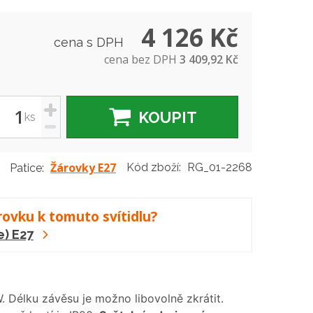
4 126 Kč
cena s DPH
cena bez DPH
3 409,92 Kč
+
KOUPIT
ks
-
Žárovky E27
Kód zboží:
RG_01-2268
Patice:
rovku k tomuto svítidlu?
e) E27
. Délku závěsu je možno libovolně zkrátit.