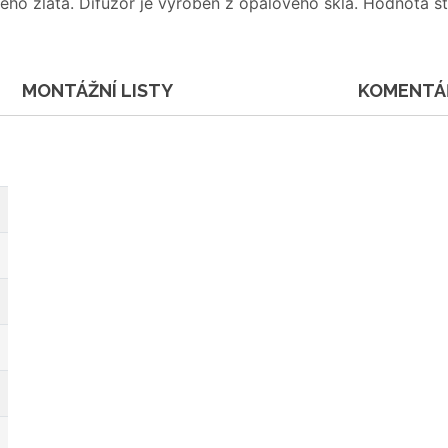
ho zlata. Difuzor je vyroben z opálového skla. Hodnota st
MONTÁŽNÍ LISTY
KOMENTÁ