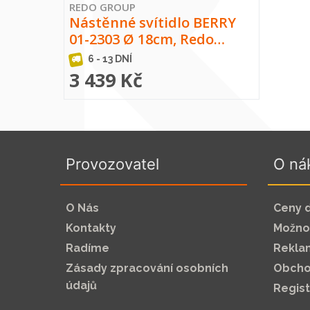
REDO GROUP
Nástěnné svítidlo BERRY
01-2303 Ø 18cm, Redo…
6 - 13 DNÍ
3 439 Kč
Provozovatel
O ná
O Nás
Ceny 
Kontakty
Možnos
Radíme
Rekla
Zásady zpracování osobních
Obcho
údajů
Regis