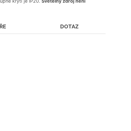
upně krytí je IP20.
Světelný zdroj není
ŘE
DOTAZ