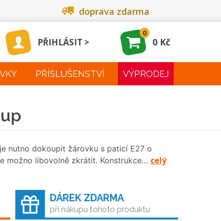
doprava zdarma
0
0 Kč
PŘIHLÁSIT
VKY
PŘÍSLUŠENSTVÍ
VÝPRODEJ
oup
 je nutno dokoupit žárovku s paticí E27 o
celý
e možno libovolně zkrátit. Konstrukce…
DÁREK ZDARMA
při nákupu tohoto produktu