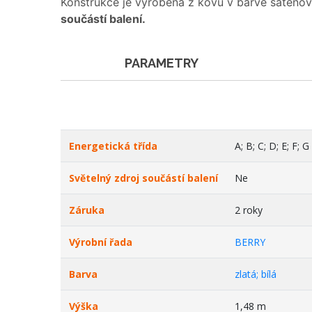
Konstrukce je vyrobena z kovu v barvě saténové
součástí balení.
PARAMETRY
Energetická třída
A; B; C; D; E; F; G
Světelný zdroj součástí balení
Ne
Záruka
2 roky
Výrobní řada
BERRY
Barva
zlatá; bílá
Výška
1,48 m