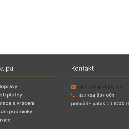
kupu
Kontakt
dopravy
zc.leditivsjar@pohse
ti platby
724 807 063
+420
mace a vrácení
pondělí - pátek
od
8:00
d
dní podmínky
trace