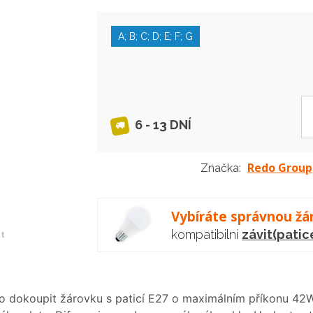
A; B; C; D; E; F; G
6 - 13 DNÍ
Redo Group
Značka:
Vybíráte správnou žá
kompatibilní
závit(patic
et
tno dokoupit žárovku s paticí E27 o maximálním příkonu 42W