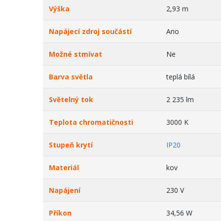
Výška
2,93 m
Napájecí zdroj součástí
Ano
Možné stmívat
Ne
Barva světla
teplá bílá
Světelný tok
2 235 lm
Teplota chromatičnosti
3000 K
Stupeň krytí
IP20
Materiál
kov
Napájení
230 V
Příkon
34,56 W