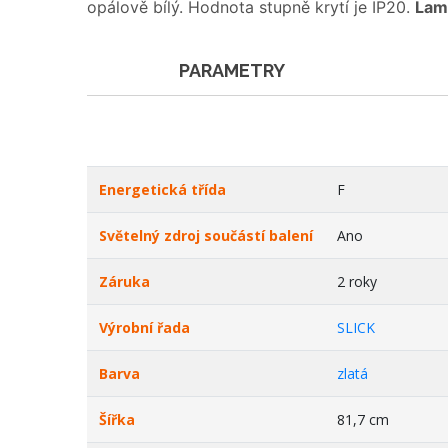
opálově bílý. Hodnota stupně krytí je IP20.
Lam
PARAMETRY
Energetická třída
F
Světelný zdroj součástí balení
Ano
Záruka
2 roky
Výrobní řada
SLICK
Barva
zlatá
Šířka
81,7 cm