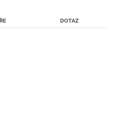
ŘE
DOTAZ