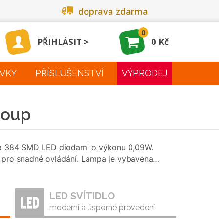
doprava zdarma
0
0 Kč
PŘIHLÁSIT
VKY
PŘÍSLUŠENSTVÍ
VÝPRODEJ
roup
na 384 SMD LED diodami o výkonu 0,09W.
u pro snadné ovládání. Lampa je vybavena…
LED SVÍTIDLO
moderní a úsporné provedení