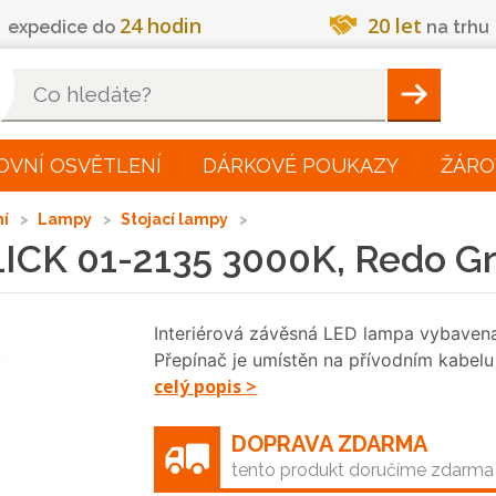
24 hodin
20 let
expedice do
na trhu
Hleadat
OVNÍ OSVĚTLENÍ
DÁRKOVÉ POUKAZY
ŽÁRO
ní
Lampy
Stojací lampy
ICK 01-2135 3000K, Redo G
Interiérová závěsná LED lampa vybave
Přepínač je umístěn na přívodním kabel
celý popis >
DOPRAVA ZDARMA
tento produkt doručíme zdarma