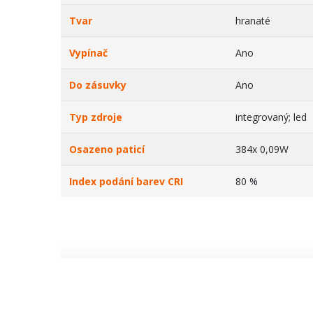
Tvar
hranaté
Vypínač
Ano
Do zásuvky
Ano
Typ zdroje
integrovaný; led
Osazeno paticí
384x 0,09W
Index podání barev CRI
80 %