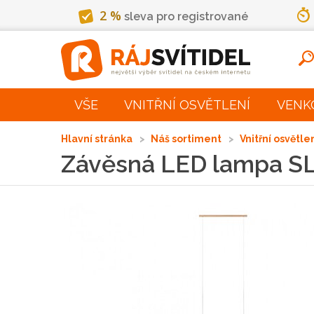
2 %
sleva pro registrované
VŠE
VNITŘNÍ OSVĚTLENÍ
VENK
Hlavní stránka
Náš sortiment
Vnitřní osvětle
Závěsná LED lampa SL