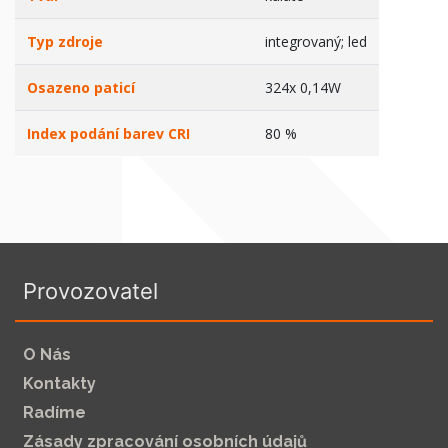
Typ zdroje
integrovaný; led
Osazeno paticí
324x 0,14W
Index podání barev CRI
80 %
Provozovatel
O Nás
Kontakty
Radíme
Zásady zpracování osobních údajů