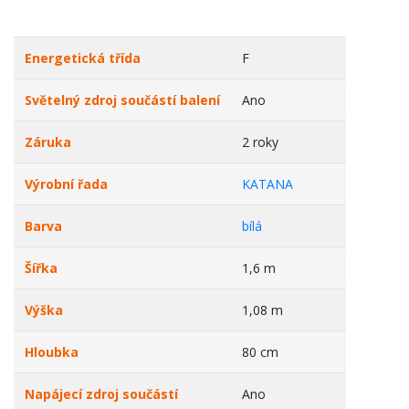
Energetická třída
F
Světelný zdroj součástí balení
Ano
Záruka
2 roky
Výrobní řada
KATANA
Barva
bílá
Šířka
1,6 m
Výška
1,08 m
Hloubka
80 cm
Napájecí zdroj součástí
Ano