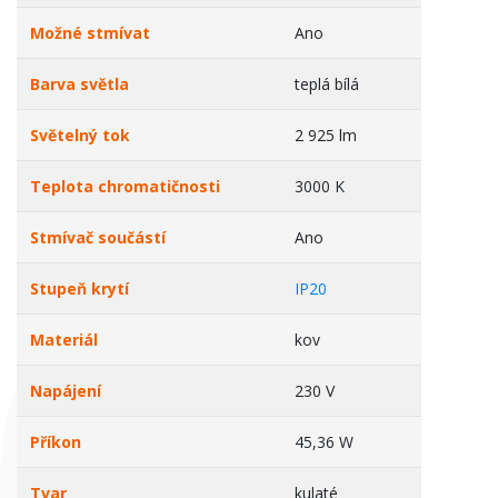
Možné stmívat
Ano
Barva světla
teplá bílá
Světelný tok
2 925 lm
Teplota chromatičnosti
3000 K
Stmívač součástí
Ano
Stupeň krytí
IP20
Materiál
kov
Napájení
230 V
Příkon
45,36 W
Tvar
kulaté