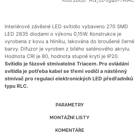
Kód zboží:
RG_01-1948-TRIAC
Interiérové závěsné LED svítidlo vybaveno 270 SMD
LED 2835 diodami o výkonu 0,15W. Konstrukce je
vyrobena z kovu a hliníku, lakována do broušené černé
barvy. Difuzor je vyroben z bílého saténového akrylu.
Hodnota CRI je 80, hodnota stupně krytí je IP20.
Svítidlo je fázově stmívatelné Triacem. Pro ovládání
svítidla je potřeba kabel se třemi vodiči a nástěnný
stmívač pro regulaci elektronických LED předřadníků
typu RLC.
PARAMETRY
MONTÁŽNÍ LISTY
KOMENTÁŘE