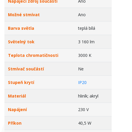
Napájecí zdroj součástí
Ano
Možné stmívat
Ano
Barva světla
teplá bílá
Světelný tok
3 160 lm
Teplota chromatičnosti
3000 K
Stmívač součástí
Ne
Stupeň krytí
IP20
Materiál
hliník; akryl
Napájení
230 V
Příkon
40,5 W