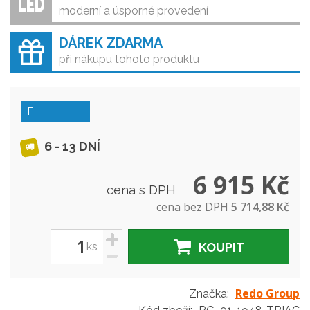
moderní a úsporné provedení
DÁREK ZDARMA
při nákupu tohoto produktu
F
6 - 13 DNÍ
6 915 Kč
cena s DPH
cena bez DPH
5 714,88 Kč
+
ks
KOUPIT
-
Redo Group
Značka: