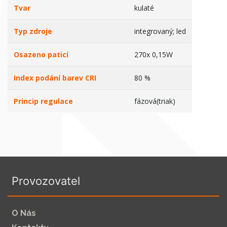
Tvar
kulaté
Typ zdroje
integrovaný; led
Osazeno paticí
270x 0,15W
Index podání barev CRI
80 %
Princip regulace
fázová(triak)
Provozovatel
O Nás