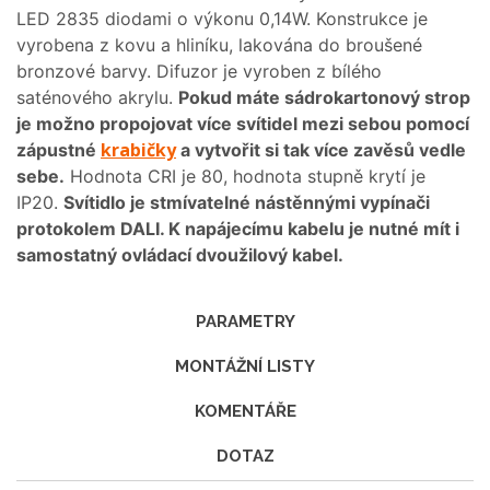
LED 2835 diodami o výkonu 0,14W. Konstrukce je
vyrobena z kovu a hliníku, lakována do broušené
bronzové barvy. Difuzor je vyroben z bílého
saténového akrylu.
Pokud máte sádrokartonový strop
je možno propojovat více svítidel mezi sebou pomocí
krabičky
zápustné
a vytvořit si tak více zavěsů vedle
sebe.
Hodnota CRI je 80, hodnota stupně krytí je
IP20.
Svítidlo je stmívatelné nástěnnými vypínači
protokolem DALI. K napájecímu kabelu je nutné mít i
samostatný ovládací dvoužilový kabel.
PARAMETRY
MONTÁŽNÍ LISTY
KOMENTÁŘE
DOTAZ