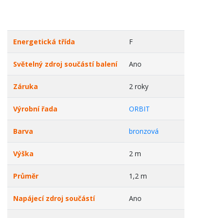
Energetická třída
F
Světelný zdroj součástí balení
Ano
Záruka
2 roky
Výrobní řada
ORBIT
Barva
bronzová
Výška
2 m
Průměr
1,2 m
Napájecí zdroj součástí
Ano