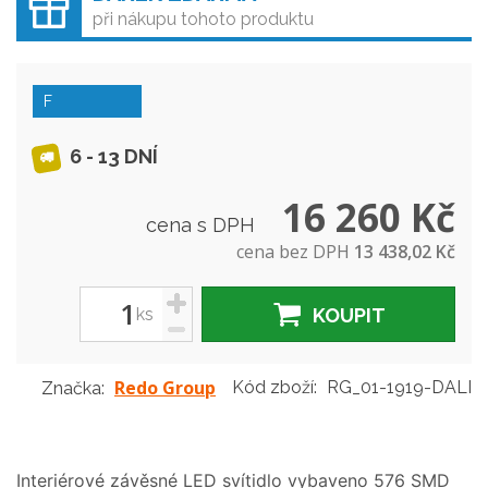
při nákupu tohoto produktu
F
6 - 13 DNÍ
16 260 Kč
cena s DPH
cena bez DPH
13 438,02 Kč
+
ks
KOUPIT
-
Redo Group
Kód zboží:
RG_01-1919-DALI
Značka:
Interiérové závěsné LED svítidlo vybaveno 576 SMD