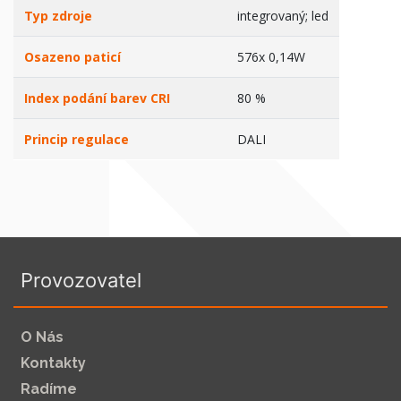
Typ zdroje
integrovaný; led
Osazeno paticí
576x 0,14W
Index podání barev CRI
80 %
Princip regulace
DALI
Provozovatel
O Nás
Kontakty
Radíme