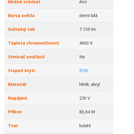
Možné stmívat
Ano
Barva světla
denní bílá
Světelný tok
7 159 lm
Teplota chromatičnosti
4000 K
Stmívač součástí
Ne
Stupeň krytí
IP20
Materiál
hliník; akryl
Napájení
230 V
Příkon
80,64 W
Tvar
kulaté