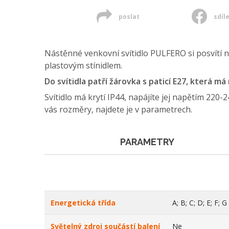
poslat
sdíl
Nástěnné venkovní svítidlo PULFERO si posvítí n
plastovým stínidlem.
Do svítidla patří žárovka s paticí E27, která m
Svítidlo má krytí IP44, napájíte jej napětím 220-
vás rozměry, najdete je v parametrech.
PARAMETRY
Energetická třída
A; B; C; D; E; F; G
Světelný zdroj součástí balení
Ne