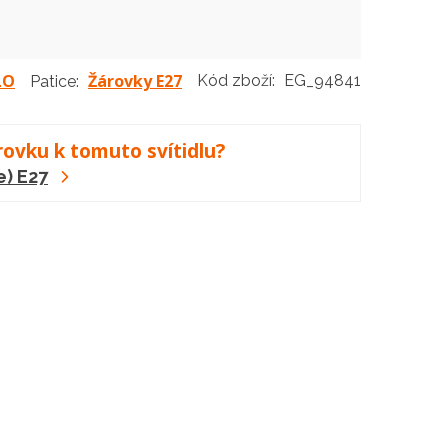
LO
Žárovky E27
Kód zboží:
EG_94841
Patice:
rovku k tomuto svítidlu?
e) E27