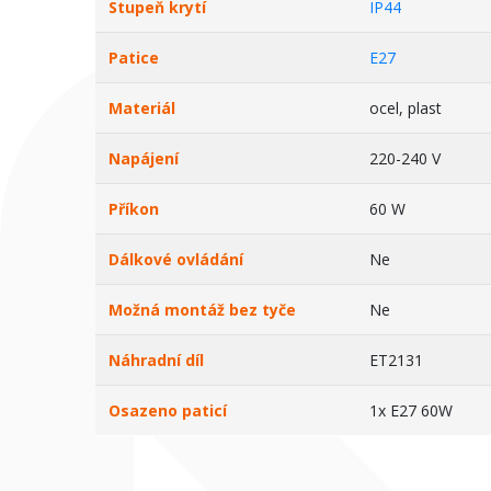
Stupeň krytí
IP44
Patice
E27
Materiál
ocel, plast
Napájení
220-240 V
Příkon
60 W
Dálkové ovládání
Ne
Možná montáž bez tyče
Ne
Náhradní díl
ET2131
Osazeno paticí
1x E27 60W