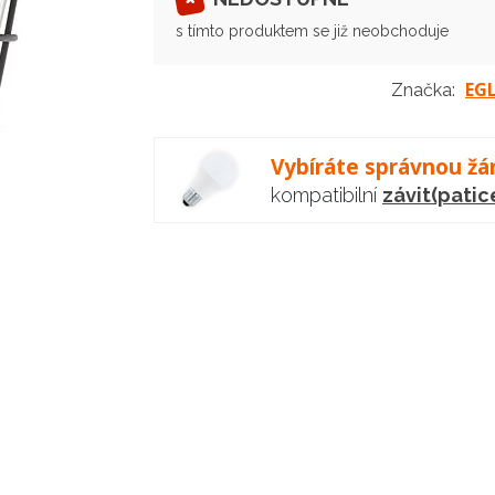
s tímto produktem se již neobchoduje
EG
Značka:
Vybíráte správnou žá
kompatibilní
závit(patic