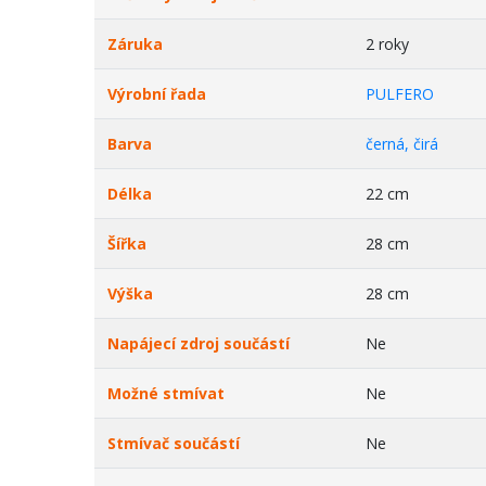
Záruka
2 roky
Výrobní řada
PULFERO
Barva
černá, čirá
Délka
22 cm
Šířka
28 cm
Výška
28 cm
Napájecí zdroj součástí
Ne
Možné stmívat
Ne
Stmívač součástí
Ne