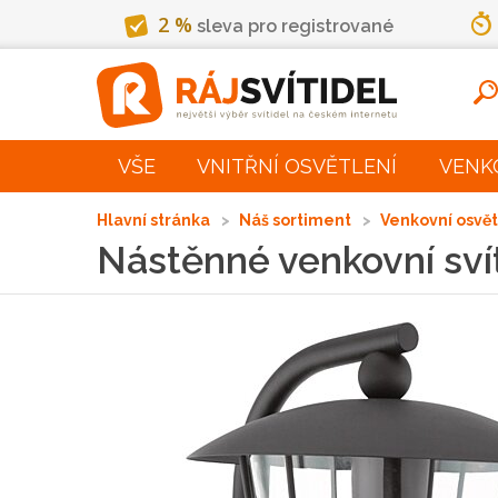
2 %
sleva pro registrované
VŠE
VNITŘNÍ OSVĚTLENÍ
VENK
Hlavní stránka
Náš sortiment
Venkovní osvě
Nástěnné venkovní sví