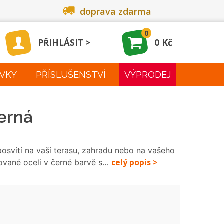
doprava zdarma
0
0 Kč
PŘIHLÁSIT
VKY
PŘÍSLUŠENSTVÍ
VÝPRODEJ
erná
osvítí na vaší terasu, zahradu nebo na vašeho
celý popis >
zované oceli v černé barvě s…