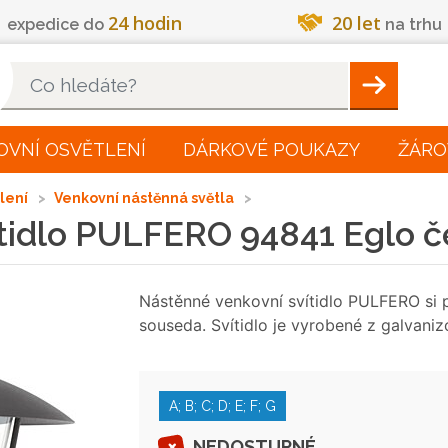
24 hodin
20 let
expedice do
na trhu
Hleadat
OVNÍ OSVĚTLENÍ
DÁRKOVÉ POUKAZY
ŽÁRO
tlení
Venkovní nástěnná světla
tidlo PULFERO 94841 Eglo č
Nástěnné venkovní svítidlo PULFERO si p
souseda. Svítidlo je vyrobené z galvani
A; B; C; D; E; F; G
NEDOSTUPNÉ