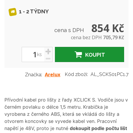
1 - 2 TÝDNY
854 Kč
cena s DPH
cena bez DPH
705,79 Kč
+
ks
KOUPIT
-
Arelux
Kód zboží:
AL_SCKS01PC1.7
Značka:
Přívodní kabel pro lišty z řady XCLICK S. Vodiče jsou v
černém povlaku o délce 1,5 metru. Krabička je
vyrobena z černého ABS, která se vkládá do lišty a
otvorem koncovky se vyvede kabel ven. Pracovní
napětí je 48V, proto je nutné
dokoupit podle počtu lišt