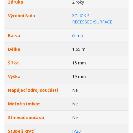
Záruka
2 roky
Výrobní řada
XCLICK S
RECESSED/SURFACE
Barva
černá
Délka
1,65 m
Šířka
15 mm
Výška
19 mm
Napájecí zdroj součástí
Ne
Možné stmívat
Ne
Stmívač součástí
Ne
Stupeň krytí
IP20