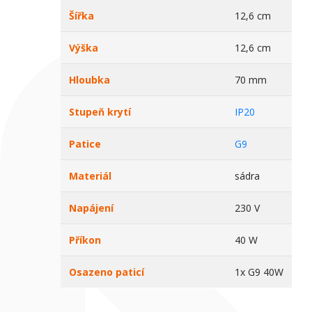
Šířka
12,6 cm
Výška
12,6 cm
Hloubka
70 mm
Stupeň krytí
IP20
Patice
G9
Materiál
sádra
Napájení
230 V
Příkon
40 W
Osazeno paticí
1x G9 40W