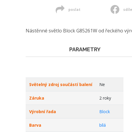
poslat
sdíl
Nástěnné světlo Block G85261W od řeckého výro
PARAMETRY
Světelný zdroj součástí balení
Ne
Záruka
2 roky
Výrobní řada
Block
Barva
bílá