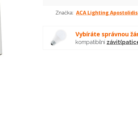
ACA Lighting Apostolidis
Značka:
Vybíráte správnou žá
kompatibilní
závit(patic