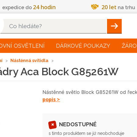
24 hodin
20 let
expedice do
na trhu
Hleadat
OVNÍ OSVĚTLENÍ
DÁRKOVÉ POUKAZY
ŽÁRO
ní
Nástěnná svítidla
sádry Aca Block G85261W
Nástěnné světlo Block G85261W od řec
popis >
NEDOSTUPNÉ
s tímto produktem se již neobchoduje