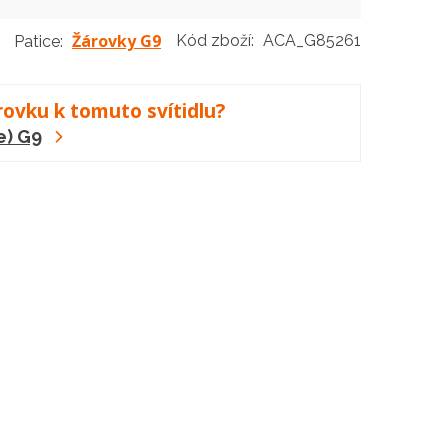
Žárovky G9
Kód zboží:
ACA_G85261
Patice:
rovku k tomuto svítidlu?
e) G9