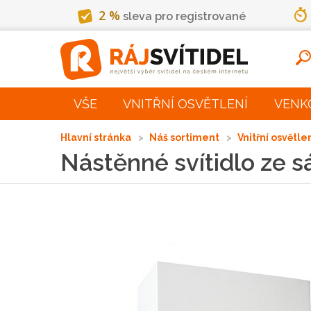
2 %
sleva pro registrované
VŠE
VNITŘNÍ OSVĚTLENÍ
VENK
Hlavní stránka
Náš sortiment
Vnitřní osvětle
Nástěnné svítidlo ze 