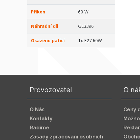
Příkon
60 W
Náhradní díl
GL3396
Osazeno paticí
1x E27 60W
Provozovatel
O ná
O Nás
Ceny 
Kontakty
Možnos
Radíme
Rekla
Zásady zpracování osobních
Obcho