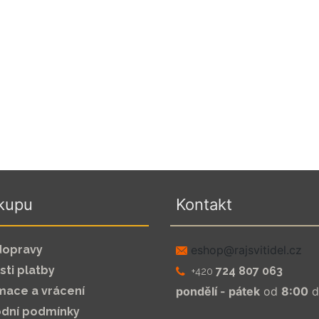
kupu
Kontakt
dopravy
zc.leditivsjar@pohse
ti platby
724 807 063
+420
mace a vrácení
pondělí - pátek
od
8:00
d
dní podmínky