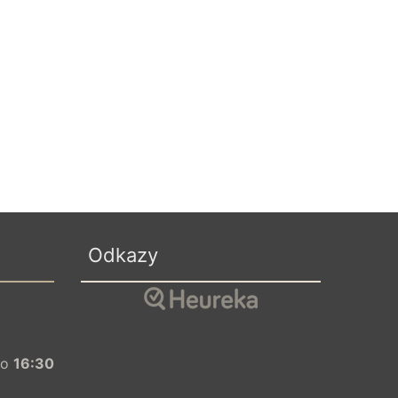
Odkazy
o
16:30