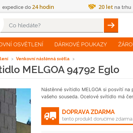
24 hodin
20 let
expedice do
na trhu
Hleadat
OVNÍ OSVĚTLENÍ
DÁRKOVÉ POUKAZY
ŽÁRO
tlení
Venkovní nástěnná světla
ítidlo MELGOA 94792 Eglo
Nástěnné svítidlo MELGOA si posvítí na p
vašeho souseda. Ocelové svítidlo má čer
DOPRAVA ZDARMA
tento produkt doručíme zdarma