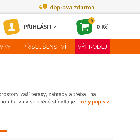
doprava zdarma
0
0 Kč
PŘIHLÁSIT
VKY
PŘÍSLUŠENSTVÍ
VÝPRODEJ
rostory vaší terasy, zahrady a třeba i na
celý popis >
nou barvu a skleněné stínidlo je…