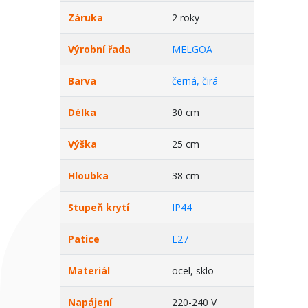
Záruka
2 roky
Výrobní řada
MELGOA
Barva
černá, čirá
Délka
30 cm
Výška
25 cm
Hloubka
38 cm
Stupeň krytí
IP44
Patice
E27
Materiál
ocel, sklo
Napájení
220-240 V