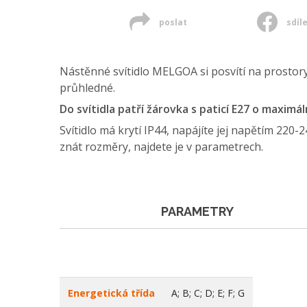
poslat
sdíl
Nástěnné svítidlo MELGOA si posvítí na prostory 
průhledné.
Do svítidla patří žárovka s paticí E27 o maxim
Svítidlo má krytí IP44, napájíte jej napětím 220-
znát rozměry, najdete je v parametrech.
PARAMETRY
Energetická třída
A; B; C; D; E; F; G