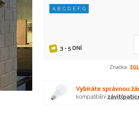
A; B; C; D; E; F; G
3 - 5 DNÍ
EG
Značka:
Vybíráte správnou žá
kompatibilní
závit(patic