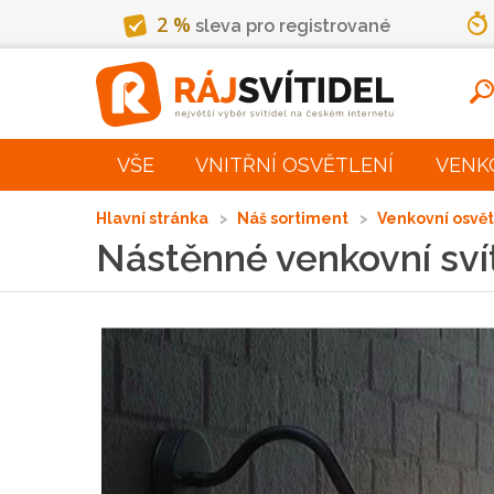
2 %
sleva pro registrované
VŠE
VNITŘNÍ OSVĚTLENÍ
VENK
Hlavní stránka
Náš sortiment
Venkovní osvě
Nástěnné venkovní sv