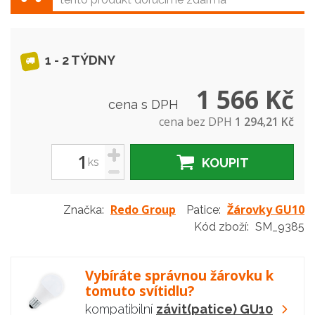
1 - 2 TÝDNY
1 566 Kč
cena s DPH
cena bez DPH
1 294,21 Kč
+
ks
KOUPIT
-
Redo Group
Žárovky GU10
Značka:
Patice:
Kód zboží:
SM_9385
Vybíráte správnou žárovku k
tomuto svítidlu?
kompatibilní
závit(patice) GU10