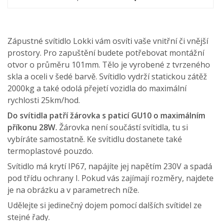
Zápustné svítidlo Lokki vám osvíti vaše vnitřní či vnější
prostory. Pro zapuštění budete potřebovat montážní
otvor o průměru 101mm. Tělo je vyrobené z tvrzeného
skla a oceli v šedé barvě. Svítidlo vydrží statickou zátěž
2000kg a také odolá přejetí vozidla do maximální
rychlosti 25km/hod.
Do svítidla patří žárovka s paticí GU10 o maximálním
příkonu 28W.
Žárovka není součástí svítidla, tu si
vybíráte samostatně.
Ke svítidlu dostanete také
termoplastové pouzdo.
Svítidlo má krytí IP67, napájíte jej napětím 230V a spadá
pod třídu ochrany I. Pokud vás zajímají rozměry, najdete
je na obrázku a v parametrech níže.
Udělejte si jedinečný dojem pomocí dalších svítidel ze
stejné řady.