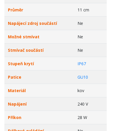
Průměr
11 cm
Napájecí zdroj součástí
Ne
Možné stmívat
Ne
Stmívač součástí
Ne
Stupeň krytí
IP67
Patice
GU10
Materiál
kov
Napájení
240 V
Příkon
28 W
Dálkové ovládání
Ne