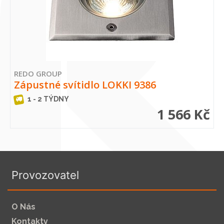
REDO GROUP
Zápustné svítidlo LOKKI 9386
1 - 2 TÝDNY
1 566 Kč
Provozovatel
O Nás
Kontakty