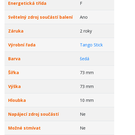
Energetická třída
F
Světelný zdroj součástí balení
Ano
Záruka
2 roky
Výrobní řada
Tango Stick
Barva
šedá
Šířka
73 mm
Výška
73 mm
Hloubka
10 mm
Napájecí zdroj součástí
Ne
Možné stmívat
Ne