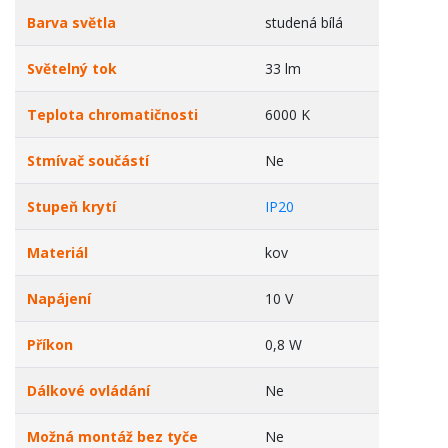
Barva světla
studená bílá
Světelný tok
33 lm
Teplota chromatičnosti
6000 K
Stmívač součástí
Ne
Stupeň krytí
IP20
Materiál
kov
Napájení
10 V
Příkon
0,8 W
Dálkové ovládání
Ne
Možná montáž bez tyče
Ne