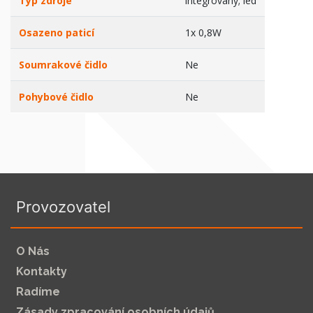
Typ zdroje
integrovaný; led
Osazeno paticí
1x 0,8W
Soumrakové čidlo
Ne
Pohybové čidlo
Ne
Provozovatel
O Nás
Kontakty
Radíme
Zásady zpracování osobních údajů