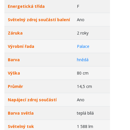
Energetická třída
F
Světelný zdroj součástí balení
Ano
Záruka
2 roky
Výrobní řada
Palace
Barva
hnědá
Výška
80 cm
Průměr
14,5 cm
Napájecí zdroj součástí
Ano
Barva světla
teplá bílá
Světelný tok
1 588 lm