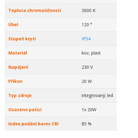
Teplota chromatičnosti
3000 K
Úhel
120 °
Stupeň krytí
IP54
Materiál
kov, plast
Napájení
230 V
Příkon
20 W
Typ zdroje
integrovaný; led
Osazeno paticí
1x 20W
Index podání barev CRI
85 %