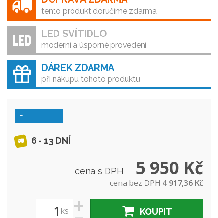
tento produkt doručíme zdarma
LED SVÍTIDLO
moderní a úsporné provedení
DÁREK ZDARMA
při nákupu tohoto produktu
F
6 - 13 DNÍ
5 950 Kč
cena s DPH
cena bez DPH
4 917,36 Kč
+
ks
KOUPIT
-