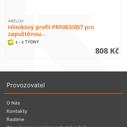
ARELUX
Hliníkový profil PRF063/057 pro
zapuštěnou…
1 - 2 TÝDNY
808 Kč
Provozovatel
O Nás
Kontakty
Radíme