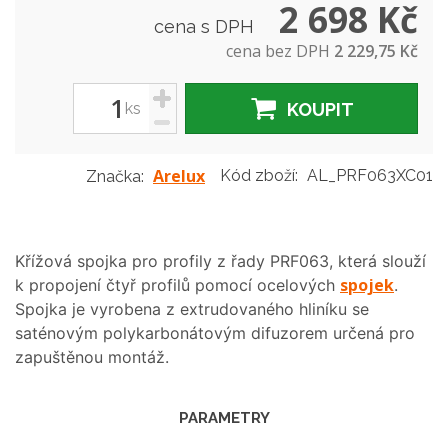
2 698 Kč
cena s DPH
cena bez DPH
2 229,75 Kč
+
ks
KOUPIT
-
Arelux
Kód zboží:
AL_PRF063XC01
Značka:
Křížová spojka pro profily z řady PRF063, která slouží
spojek
k propojení čtyř profilů pomocí ocelových
.
Spojka je vyrobena z extrudovaného hliníku se
saténovým polykarbonátovým difuzorem určená pro
zapuštěnou montáž.
PARAMETRY