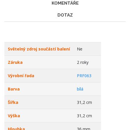
KOMENTÁŘE
DOTAZ
Světelný zdroj součástí balení
Ne
Záruka
2 roky
Výrobní řada
PRF063
Barva
bílá
Šířka
31,2 cm
Výška
31,2 cm
Hloubka
36 mm