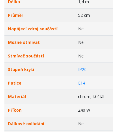
Délka
1,4 m
Průměr
52 cm
Napájecí zdroj součástí
Ne
Možné stmívat
Ne
Stmívač součástí
Ne
Stupeň krytí
IP20
Patice
E14
Materiál
chrom, křišťál
Příkon
240 W
Dálkové ovládání
Ne