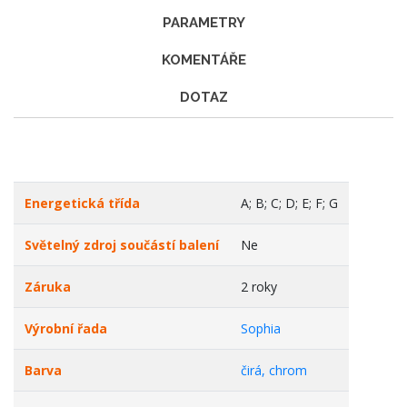
PARAMETRY
KOMENTÁŘE
DOTAZ
Energetická třída
A; B; C; D; E; F; G
Světelný zdroj součástí balení
Ne
Záruka
2 roky
Výrobní řada
Sophia
Barva
čirá, chrom