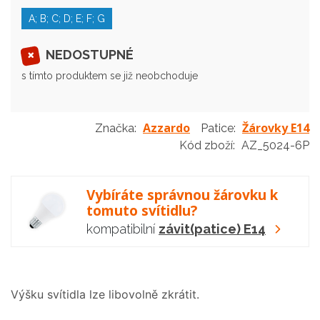
A; B; C; D; E; F; G
NEDOSTUPNÉ
s tímto produktem se již neobchoduje
Azzardo
Žárovky E14
Značka:
Patice:
Kód zboží:
AZ_5024-6P
Vybíráte správnou žárovku k
tomuto svítidlu?
kompatibilní
závit(patice) E14
Výšku svítidla lze libovolně zkrátit.