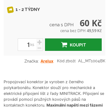
1 - 2 TÝDNY
60 Kč
cena s DPH
cena bez DPH
49,59 Kč
+
ks
KOUPIT
-
Arelux
Kód zboží:
AL_MT1004BK
Značka:
Propojovací konektor je vyroben z černého
polykarbonátu. Konektor slouží pro mechanické a
elektrické připojení lišt z řady MINITRACK. Připojení se
provádí pomocí pružných kovových pásů na
kontaktech konektoru.
Maximální napětí mezi fázemi