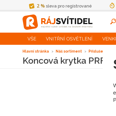
2 %
sleva pro registrované
VŠE
VNITŘNÍ OSVĚTLENÍ
VENK
Hlavní stránka
Náš sortiment
Příslušenství
Koncová krytka PRF00
W
e
P