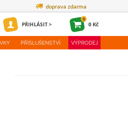
doprava zdarma
0
0 Kč
PŘIHLÁSIT
VKY
PŘÍSLUŠENSTVÍ
VÝPRODEJ
00