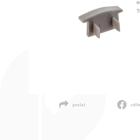
e
T
poslat
sdíl