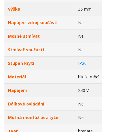
Výška
36 mm
Napájecí zdroj součástí
Ne
Možné stmívat
Ne
Stmívač součástí
Ne
Stupeň krytí
IP20
Materiál
hliník, měď
Napájení
230 V
Dálkové ovládání
Ne
Možná montáž bez tyče
Ne
Tvar
hranaté