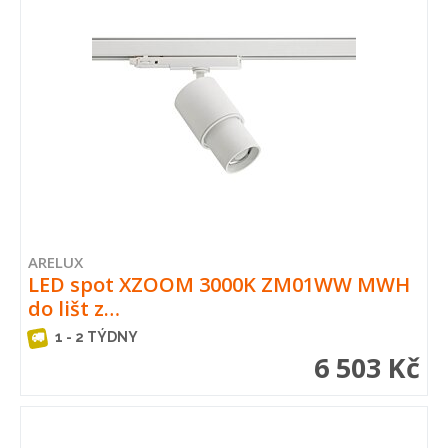
ARELUX
LED spot XZOOM 3000K ZM01WW MWH
do lišt z…
1 - 2 TÝDNY
6 503 Kč