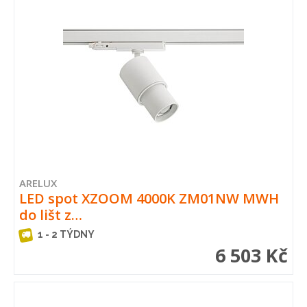
ARELUX
LED spot XZOOM 4000K ZM01NW MWH
do lišt z…
1 - 2 TÝDNY
6 503 Kč