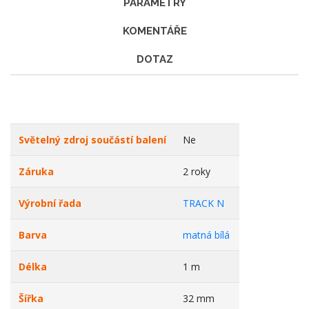
PARAMETRY
KOMENTÁŘE
DOTAZ
Světelný zdroj součástí balení
Ne
Záruka
2 roky
Výrobní řada
TRACK N
Barva
matná bílá
Délka
1 m
Šířka
32 mm