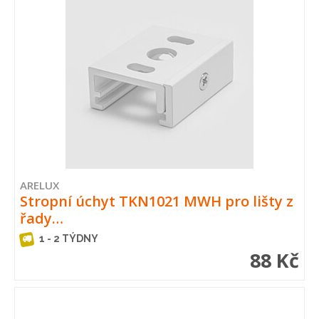
ARELUX
Stropní úchyt TKN1021 MWH pro lišty z
řady…
1 - 2 TÝDNY
88 Kč