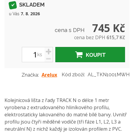
SKLADEM
7. 8. 2026
u Vás
745 Kč
cena s DPH
cena bez DPH
615,7 Kč
+
ks
KOUPIT
-
Arelux
Kód zboží:
AL_TKN1001MWH
Značka:
Kolejnicová lišta z řady TRACK N o délce 1 metr
vyrobena z extrudovaného hliníkového profilu,
elektrostaticky lakovaného do matné bílé barvy. Uvnitř
profilu jsou čtyři měděné vodiče (tři fáze L1, L2, L3 a
neutrální N) z nichž každý je izolován profilem z PVC.