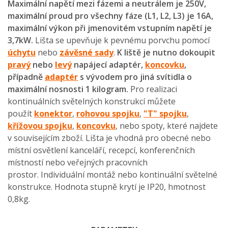
Maximální napětí mezi fázemi a neutrálem je 250V,
maximální proud pro všechny fáze (L1, L2, L3) je 16A,
maximální výkon při jmenovitém vstupním napětí je
3,7kW.
Lišta se upevňuje k pevnému porvchu pomocí
úchytu
nebo
závěsné sady
.
K liště je nutno dokoupit
pravý
nebo
levý
napájecí adaptér,
koncovku
,
případně
adaptér
s vývodem pro jiná svítidla o
maximální nosnosti 1 kilogram.
Pro realizaci
kontinuálních světelných konstrukcí můžete
použít
konektor
,
rohovou spojku
,
"T" spojku
,
křížovou spojku
,
koncovku
, nebo spoty, které najdete
v souvisejícím zboží. Lišta je vhodná pro obecné nebo
místní osvětlení kanceláří, recepcí, konferenčních
místností nebo veřejných pracovních
prostor. Individuální montáž nebo kontinuální světelné
konstrukce. Hodnota stupně krytí je IP20, hmotnost
0,8kg.