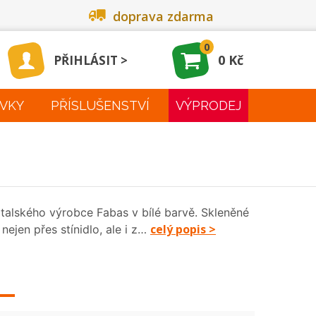
doprava zdarma
0
0 Kč
PŘIHLÁSIT
VKY
PŘÍSLUŠENSTVÍ
VÝPRODEJ
talského výrobce Fabas v bílé barvě. Skleněné
celý popis >
nejen přes stínidlo, ale i z…