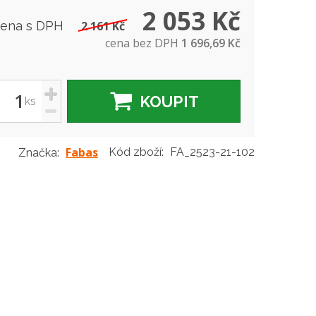
2 053 Kč
cena s DPH
2 161 Kč
cena bez DPH
1 696,69 Kč
+
KOUPIT
ks
-
Fabas
Kód zboží:
FA_2523-21-102
Značka: