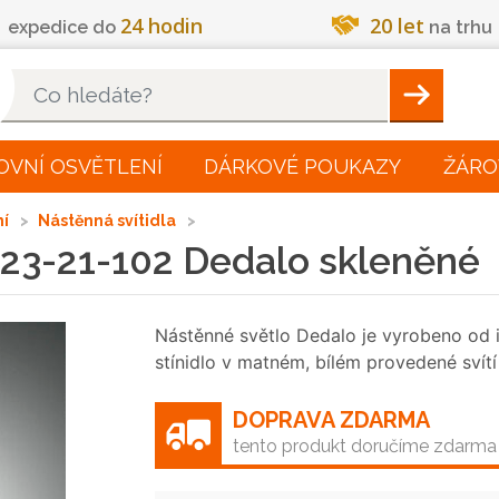
24 hodin
20 let
expedice do
na trhu
Hleadat
OVNÍ OSVĚTLENÍ
DÁRKOVÉ POUKAZY
ŽÁRO
ní
Nástěnná svítidla
2523-21-102 Dedalo skleněné
Nástěnné světlo Dedalo je vyrobeno od i
stínidlo v matném, bílém provedené svítí 
DOPRAVA ZDARMA
tento produkt doručíme zdarma