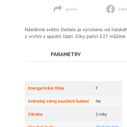
poslat
sdíl
Nástěnné světlo Dedalo je vyrobeno od italského
z vrchní s spodní části. Díky patici E27 můžet
PARAMETRY
Energetická třída
F
Světelný zdroj součástí balení
Ne
Záruka
2 roky