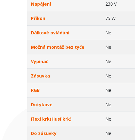
Napájení
230 V
Příkon
75 W
Dálkové ovládání
Ne
Možná montáž bez tyče
Ne
Vypínač
Ne
Zásuvka
Ne
RGB
Ne
Dotykové
Ne
Flexi krk(Husí krk)
Ne
Do zásuvky
Ne