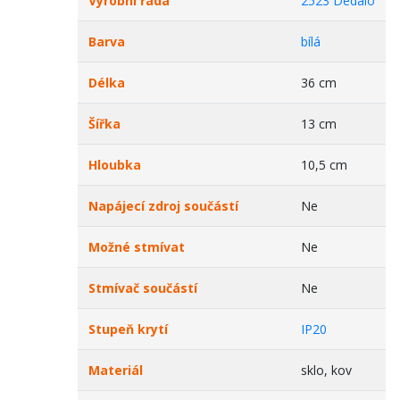
Výrobní řada
2523 Dedalo
Barva
bílá
Délka
36 cm
Šířka
13 cm
Hloubka
10,5 cm
Napájecí zdroj součástí
Ne
Možné stmívat
Ne
Stmívač součástí
Ne
Stupeň krytí
IP20
Materiál
sklo, kov