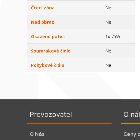
Čtecí zóna
Ne
Nad obraz
Ne
Osazeno paticí
1x 75W
Soumrakové čidlo
Ne
Pohybové čidlo
Ne
Provozovatel
O ná
O Nás
Ceny 