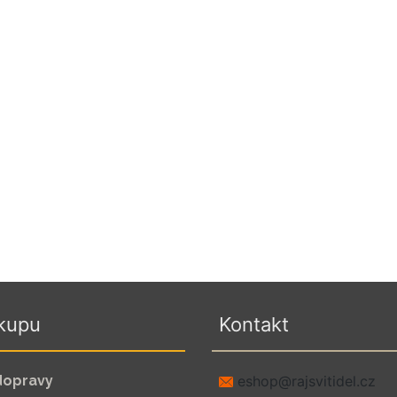
kupu
Kontakt
dopravy
zc.leditivsjar@pohse