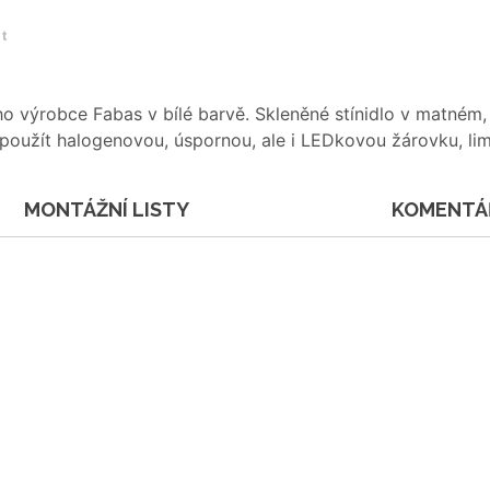
et
 výrobce Fabas v bílé barvě. Skleněné stínidlo v matném, bí
e použít halogenovou, úspornou, ale i LEDkovou žárovku, l
MONTÁŽNÍ LISTY
KOMENTÁ