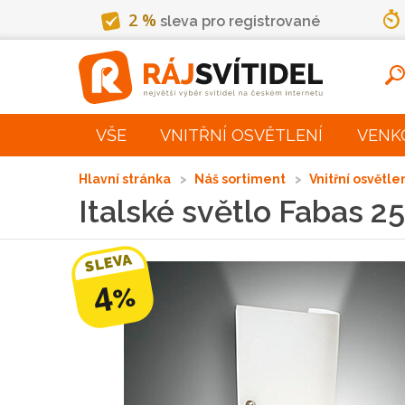
2 %
sleva pro registrované
VŠE
VNITŘNÍ OSVĚTLENÍ
VENK
Hlavní stránka
Náš sortiment
Vnitřní osvětle
Italské světlo Fabas 
SLEVA
4
%