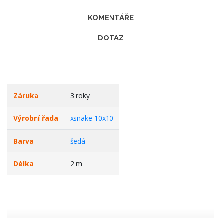
KOMENTÁŘE
DOTAZ
Záruka
3 roky
Výrobní řada
xsnake 10x10
Barva
šedá
Délka
2 m