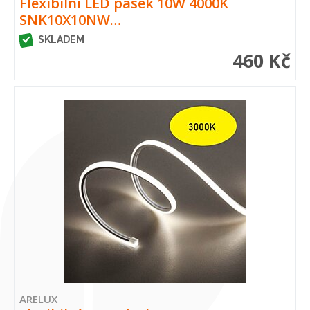
Flexibilní LED pásek 10W 4000K
SNK10X10NW…
SKLADEM
460 Kč
ARELUX