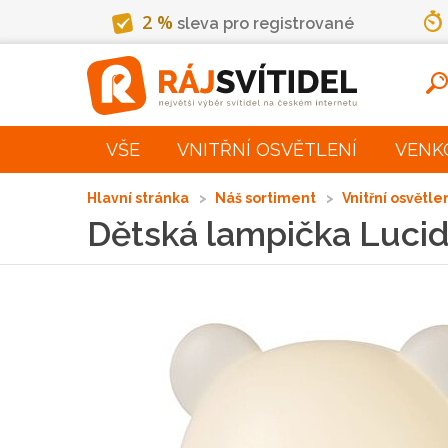
2 %
sleva pro registrované
VŠE
VNITŘNÍ OSVĚTLENÍ
VENK
Hlavní stránka
Náš sortiment
Vnitřní osvětle
Dětská lampička Luci