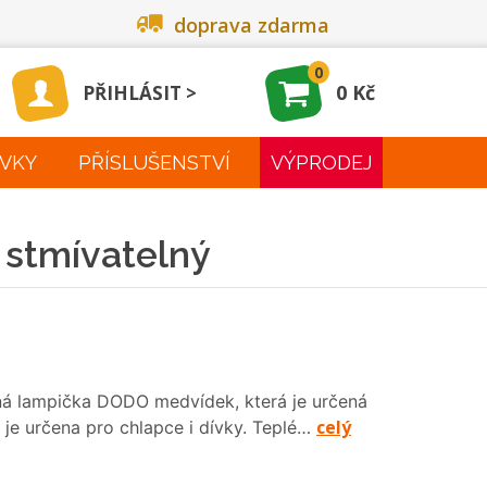
doprava zdarma
0
0 Kč
PŘIHLÁSIT
VKY
PŘÍSLUŠENSTVÍ
VÝPRODEJ
stmívatelný
ná lampička DODO medvídek, která je určená
celý
 je určena pro chlapce i dívky. Teplé…