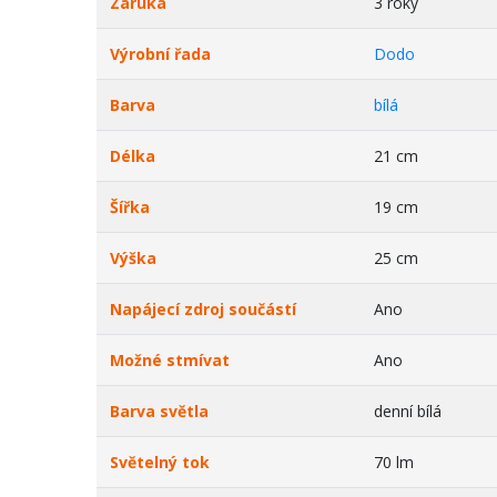
Záruka
3 roky
Výrobní řada
Dodo
Barva
bílá
Délka
21 cm
Šířka
19 cm
Výška
25 cm
Napájecí zdroj součástí
Ano
Možné stmívat
Ano
Barva světla
denní bílá
Světelný tok
70 lm