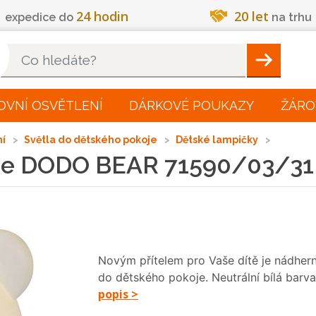
24 hodin
20 let
expedice do
na trhu
Hleadat
OVNÍ OSVĚTLENÍ
DÁRKOVÉ POUKAZY
ŽÁRO
ní
Světla do dětského pokoje
Dětské lampičky
de DODO BEAR 71590/03/31 
Novým přítelem pro Vaše dítě je nádher
do dětského pokoje. Neutrální bílá barva
popis >