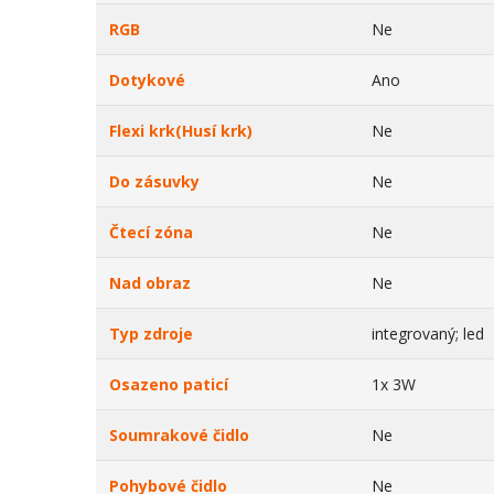
RGB
Ne
Dotykové
Ano
Flexi krk(Husí krk)
Ne
Do zásuvky
Ne
Čtecí zóna
Ne
Nad obraz
Ne
Typ zdroje
integrovaný; led
Osazeno paticí
1x 3W
Soumrakové čidlo
Ne
Pohybové čidlo
Ne