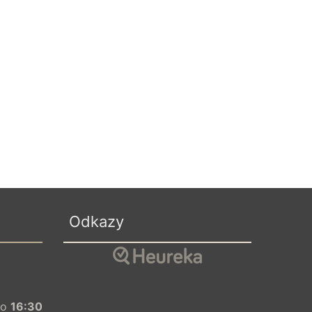
Odkazy
o
16:30