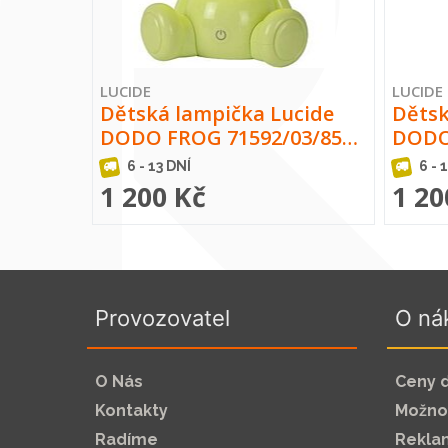
LUCIDE
LUCIDE
Dětská lampička Lucide
Dětsk
DODO FROG 71592/03/85…
DODO
6 - 13 DNÍ
6 - 
1 200 Kč
1 20
Provozovatel
O ná
O Nás
Ceny 
Kontakty
Možnos
Radíme
Rekla