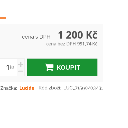
1 200 Kč
cena s DPH
cena bez DPH
991,74 Kč
+
KOUPIT
ks
-
Lucide
Kód zboží:
LUC_71590/03/31
Značka: