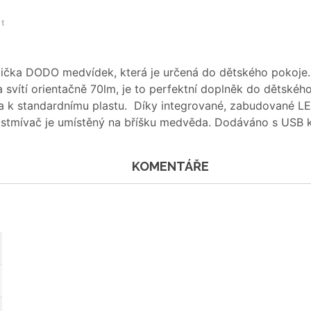
et
ička DODO medvídek, která je určená do dětského pokoje. N
a svítí orientačně 70lm, je to perfektní doplněk do dětskéh
va k standardnímu plastu. Díky integrované, zabudované L
 stmívač je umístěný na bříšku medvěda. Dodáváno s USB 
KOMENTÁŘE