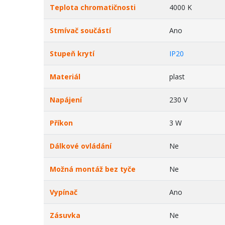
Teplota chromatičnosti
4000 K
Stmívač součástí
Ano
Stupeň krytí
IP20
Materiál
plast
Napájení
230 V
Příkon
3 W
Dálkové ovládání
Ne
Možná montáž bez tyče
Ne
Vypínač
Ano
Zásuvka
Ne