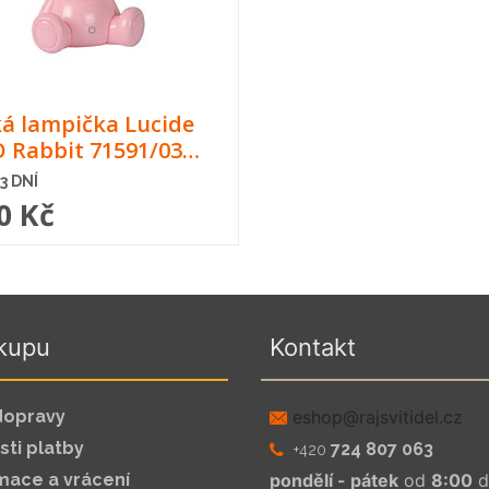
á lampička Lucide
 Rabbit 71591/03…
13 DNÍ
0 Kč
kupu
Kontakt
dopravy
zc.leditivsjar@pohse
ti platby
724 807 063
+420
mace a vrácení
pondělí - pátek
od
8:00
d