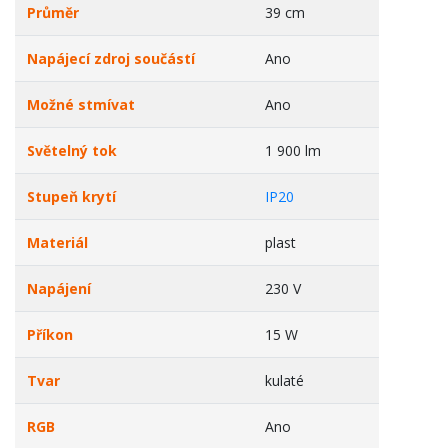
Průměr
39 cm
Napájecí zdroj součástí
Ano
Možné stmívat
Ano
Světelný tok
1 900 lm
Stupeň krytí
IP20
Materiál
plast
Napájení
230 V
Příkon
15 W
Tvar
kulaté
RGB
Ano