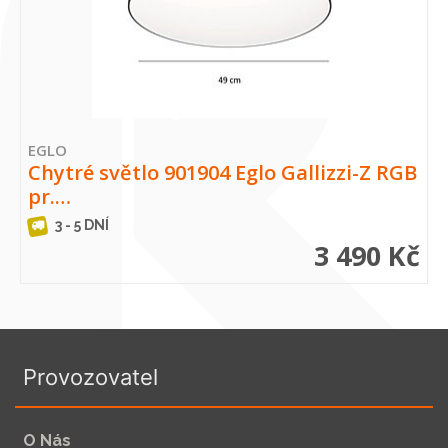
EGLO
Chytré světlo 901904 Eglo Gallizzi-Z RGB
pr.…
3 - 5 DNÍ
3 490 Kč
Provozovatel
O Nás