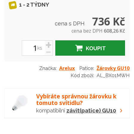
1 - 2 TÝDNY
736 Kč
cena s DPH
cena bez DPH
608,26 Kč
+
ks
KOUPIT
-
Arelux
Žárovky GU10
Značka:
Patice:
Kód zboží:
AL_BX01MWH
Vybíráte správnou žárovku k
tomuto svítidlu?
kompatibilní
závit(patice) GU10