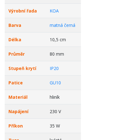
Výrobní řada
KOA
Barva
matná černá
Délka
10,5 cm
Průměr
80 mm
Stupeň krytí
IP20
Patice
GU10
Materiál
hliník
Napájení
230 V
Příkon
35 W