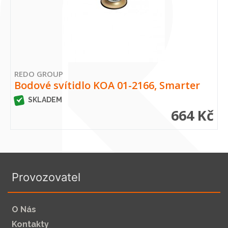
REDO GROUP
Bodové svítidlo KOA 01-2166, Smarter
SKLADEM
664 Kč
Provozovatel
O Nás
Kontakty