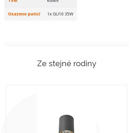
Tvar
kulaté
Osazeno paticí
1x GU10 35W
Ze stejné rodiny