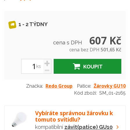
1 - 2 TÝDNY
607 Kč
cena s DPH
cena bez DPH
501,65 Kč
+
ks
KOUPIT
-
Redo Group
Žárovky GU10
Značka:
Patice:
Kód zboží:
SM_01-2165
Vybíráte správnou žárovku k
tomuto svítidlu?
kompatibilní
závit(patice) GU10