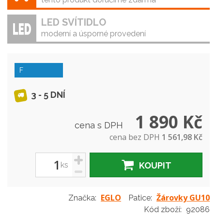
LED SVÍTIDLO
moderní a úsporné provedení
F
3 - 5 DNÍ
1 890 Kč
cena s DPH
cena bez DPH
1 561,98 Kč
+
ks
KOUPIT
-
EGLO
Žárovky GU10
Značka:
Patice:
Kód zboží:
92086