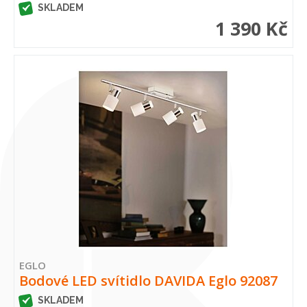
SKLADEM
1 390 Kč
EGLO
Bodové LED svítidlo DAVIDA Eglo 92087
SKLADEM