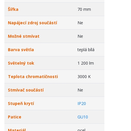
Šířka
70 mm
Napájecí zdroj součástí
Ne
Možné stmívat
Ne
Barva světla
teplá bílá
Světelný tok
1 200 lm
Teplota chromatičnosti
3000 K
Stmívač součástí
Ne
Stupeň krytí
IP20
Patice
GU10
Materiál
ocel