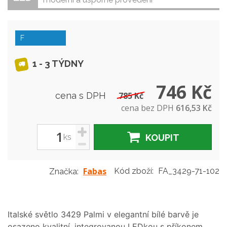
F
1 - 3 TÝDNY
746 Kč
cena s DPH
785 Kč
cena bez DPH
616,53 Kč
+
ks
KOUPIT
-
Fabas
Kód zboží:
FA_3429-71-102
Značka:
Italské světlo 3429 Palmi v elegantní bílé barvě je
osazeno kvalitní, integrovanou LEDkou s příkonem