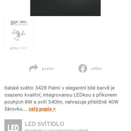
poslat
sdílet
Italské světlo 3429 Palmi v elegantní bílé barvě je
osazeno kvalitní, integrovanou LEDkou s příkonem
pouhých 6W a svítí 540lm, nahrazuje přibližně 40W
celý popis >
žárovku.…
LED SVÍTIDLO
moderní a úsporné provedení