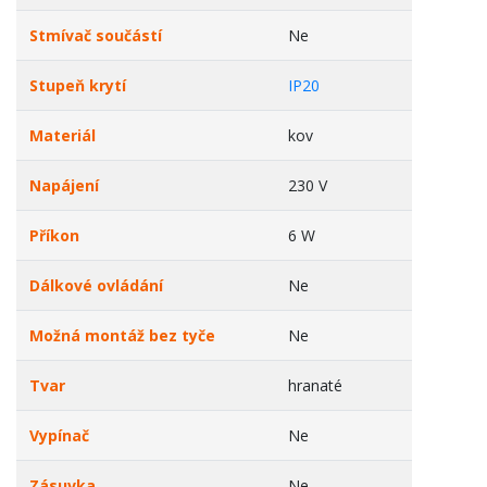
Stmívač součástí
Ne
Stupeň krytí
IP20
Materiál
kov
Napájení
230 V
Příkon
6 W
Dálkové ovládání
Ne
Možná montáž bez tyče
Ne
Tvar
hranaté
Vypínač
Ne
Zásuvka
Ne