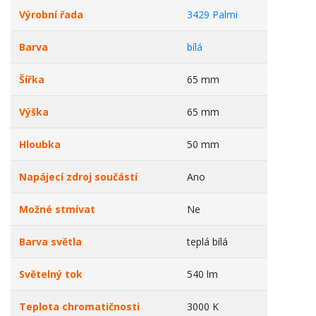
Výrobní řada
3429 Palmi
Barva
bílá
Šířka
65 mm
Výška
65 mm
Hloubka
50 mm
Napájecí zdroj součástí
Ano
Možné stmívat
Ne
Barva světla
teplá bílá
Světelný tok
540 lm
Teplota chromatičnosti
3000 K