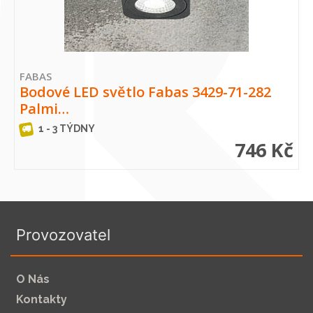
FABAS
Bodové LED světlo Fabas 3429-71-282
Palmi…
1 - 3 TÝDNY
746 Kč
Provozovatel
O Nás
Kontakty