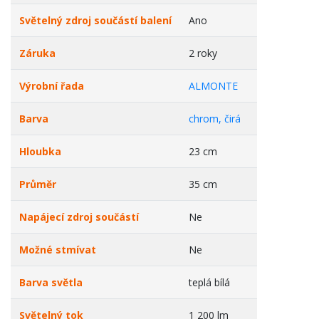
Světelný zdroj součástí balení
Ano
Záruka
2 roky
Výrobní řada
ALMONTE
Barva
chrom, čirá
Hloubka
23 cm
Průměr
35 cm
Napájecí zdroj součástí
Ne
Možné stmívat
Ne
Barva světla
teplá bílá
Světelný tok
1 200 lm