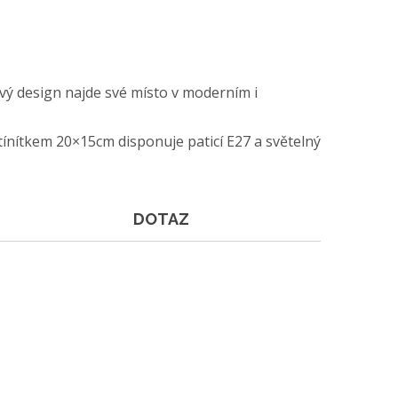
vý design najde své místo v moderním i
ínítkem 20×15cm disponuje paticí E27 a světelný
DOTAZ