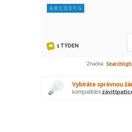
A; B; C; D; E; F; G
1 TÝDEN
Searchligh
Značka:
Vybíráte správnou žá
kompatibilní
závit(patic