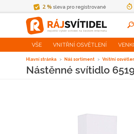
2 %
sleva pro registrované
VŠE
VNITŘNÍ OSVĚTLENÍ
VENK
Hlavní stránka
Náš sortiment
Vnitřní osvětle
Nástěnné svítidlo 651