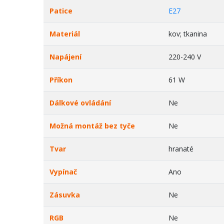
Patice
E27
Materiál
kov; tkanina
Napájení
220-240 V
Příkon
61 W
Dálkové ovládání
Ne
Možná montáž bez tyče
Ne
Tvar
hranaté
Vypínač
Ano
Zásuvka
Ne
RGB
Ne