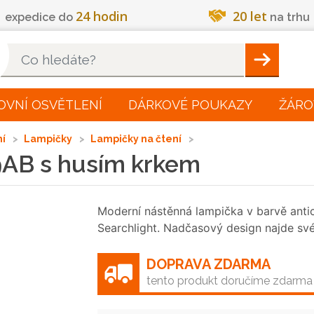
24 hodin
20 let
expedice do
na trhu
Hleadat
OVNÍ OSVĚTLENÍ
DÁRKOVÉ POUKAZY
ŽÁRO
ní
Lampičky
Lampičky na čtení
9AB s husím krkem
Moderní nástěnná lampička v barvě anti
Searchlight. Nadčasový design najde sv
DOPRAVA ZDARMA
tento produkt doručíme zdarma