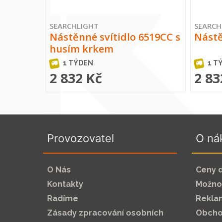
SEARCHLIGHT
SEARCH
Nástěnné svítidlo 6519CC s
Nástě
husím krkem
1 TÝDEN
1 T
2 832 Kč
2 83
Provozovatel
O ná
O Nás
Ceny 
Kontakty
Možnos
Radíme
Rekla
Zásady zpracování osobních
Obcho