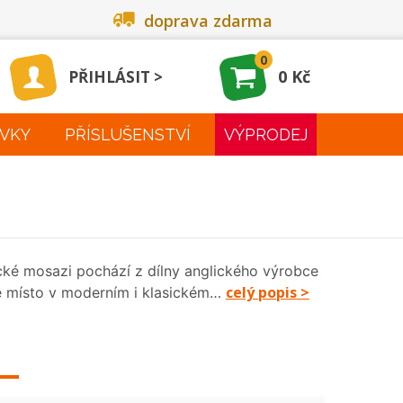
doprava zdarma
0
0 Kč
PŘIHLÁSIT
VKY
PŘÍSLUŠENSTVÍ
VÝPRODEJ
cké mosazi pochází z dílny anglického výrobce
celý popis >
é místo v moderním i klasickém…