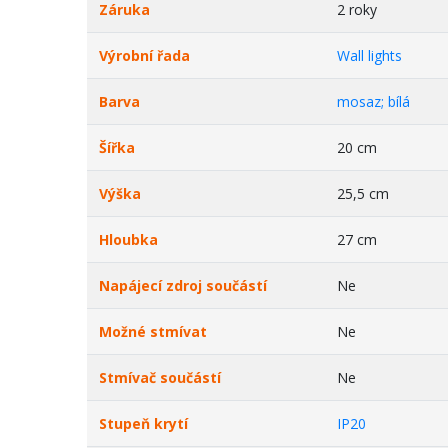
Záruka
2 roky
Výrobní řada
Wall lights
Barva
mosaz; bílá
Šířka
20 cm
Výška
25,5 cm
Hloubka
27 cm
Napájecí zdroj součástí
Ne
Možné stmívat
Ne
Stmívač součástí
Ne
Stupeň krytí
IP20