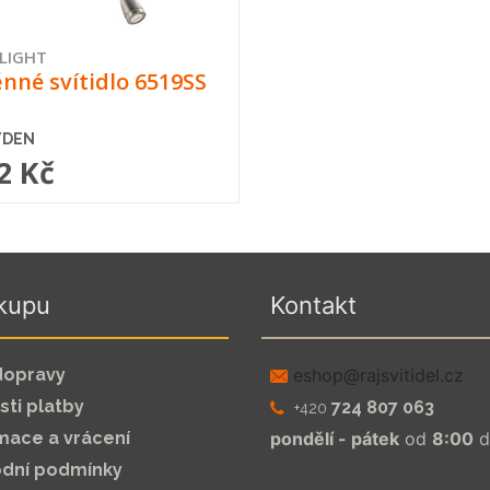
LIGHT
nné svítidlo 6519SS
ÝDEN
2 Kč
kupu
Kontakt
dopravy
zc.leditivsjar@pohse
ti platby
724 807 063
+420
mace a vrácení
pondělí - pátek
od
8:00
d
dní podmínky