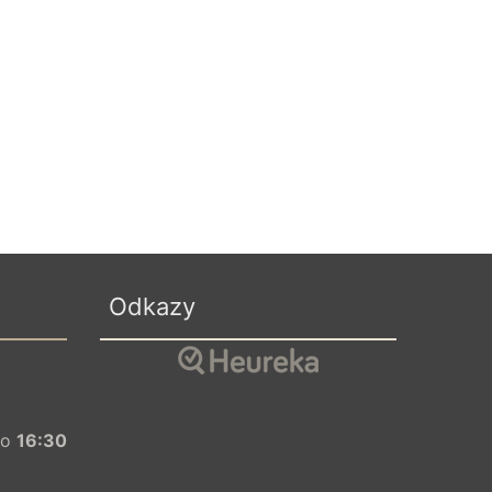
Odkazy
o
16:30