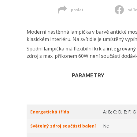
poslat
sdíl
Moderní nástěnná lampička v barvě antické mosa
klasickém interiéru. Na svítidle je umístěný vypín
Spodní lampička má flexibilní krk a
integrovaný 
zdroj s max. příkonem 60W není součástí dodávk
PARAMETRY
Energetická třída
A; B; C; D; E; F; G
Světelný zdroj součástí balení
Ne