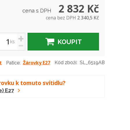
2 832 Kč
cena s DPH
cena bez DPH
2 340,5 Kč
+
KOUPIT
ks
-
t
Žárovky E27
Kód zboží:
SL_6519AB
Patice:
rovku k tomuto svítidlu?
e) E27